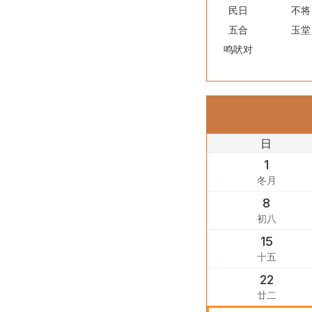
民日
不将
五合
玉堂
鸣吠对
日
1
冬月
8
初八
15
十五
22
廿二