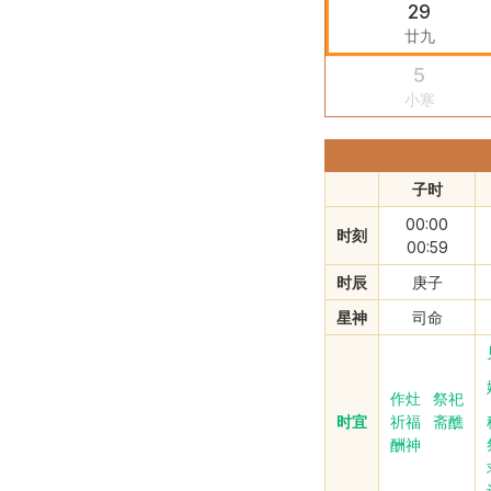
29
廿九
5
小寒
子时
00:00
时刻
00:59
时辰
庚子
星神
司命
作灶
祭祀
时宜
祈福
斋醮
酬神