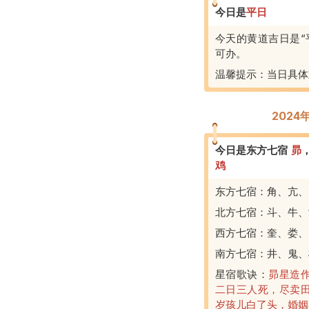
今日是
平
日
今天的黄道吉日是“
可办。
温馨提示：当日具体
2024
今日是东方七宿
昴
鸡
东方七宿：角、亢、
北方七宿：斗、牛、
西方七宿：奎、娄、
南方七宿：井、鬼、
星宿歌诀：
昴星造
二日三人死，尽卖
岁孩儿白了头，婚姻