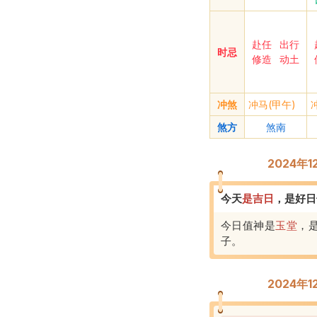
赴任
出行
时忌
修造
动土
冲煞
冲马(甲午)
煞方
煞南
2024年
今天
是
吉
日
，
是好日
今日值神是
玉堂
，
子
。
2024年