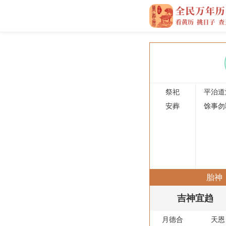
祭祀
平治道
安葬
馀事勿
胎神
吉神宜趋
月德合
天恩