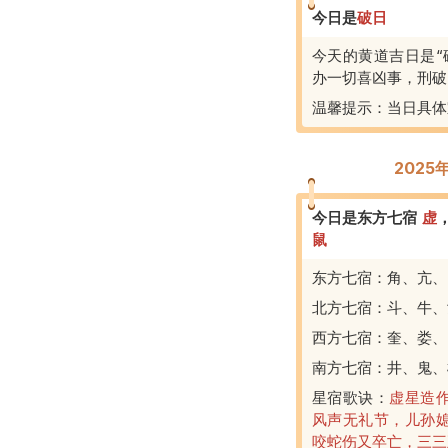
今日是
破
日
今天的黄道吉日是“
办一切喜凶事，刑破
温馨提示：当日具体
2025
今日是东方七宿
虚
鼠
东方七宿：角、亢、
北方七宿：斗、牛、
西方七宿：奎、娄、
南方七宿：井、鬼、
星宿歌诀：
虚星造
风声无礼节，儿孙
咬蛇伤又卒亡，三三