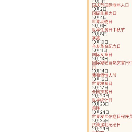
10月1日
国庆节
国际老年人日
10月2日
国际非暴力日
10月4日
世界动物日
10月6日
世界住房日
中秋节
10月8日
寒露
10月10日
辛亥革命纪念日
10月11日
国际女童日
10月13日
国际减轻自然灾害日
日
10月14日
葡萄酒情人节
10月16日
世界粮食日
10月17日
全国扶贫日
10月20日
世界统计日
10月23日
霜降
10月24日
世界发展信息日
程序
10月25日
抗美援朝纪念日
10月29日