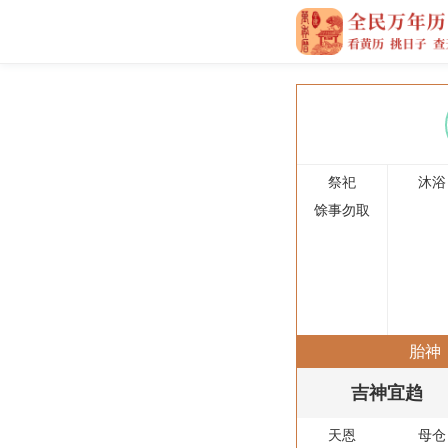
祭祀
沐浴
馀事勿取
胎神
吉神宜趋
天恩
母仓