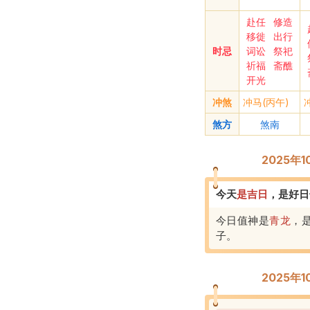
赴任
修造
移徙
出行
时忌
词讼
祭祀
祈福
斋醮
开光
冲煞
冲马(丙午)
煞方
煞南
2025年
今天
是
吉
日
，
是好日
今日值神是
青龙
，
子
。
2025年