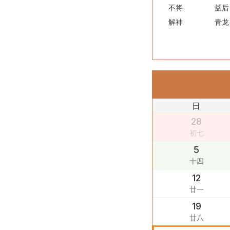
不将
益后
解神
青龙
日
28
初七
5
十四
12
廿一
19
廿八