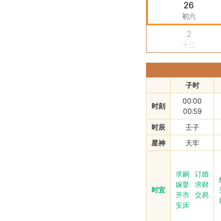
26
初六
2
十三
子时
00:00
时刻
00:59
时辰
壬子
星神
天牢
求嗣
订婚
嫁娶
求财
时宜
开市
交易
安床