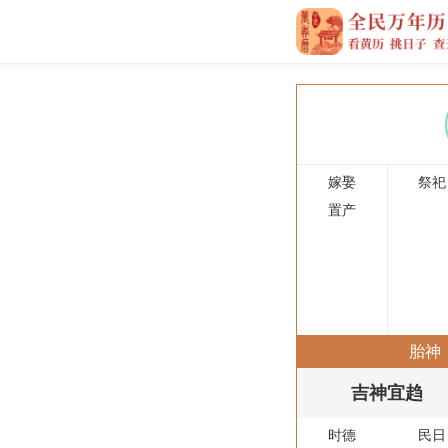
嫁娶
祭祀
置产
胎神
吉神宜趋
时德
民日