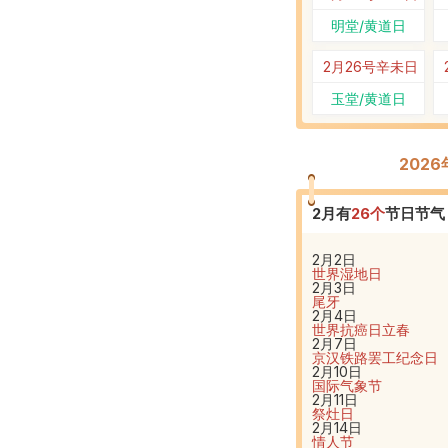
明堂/黄道日
2月26号
辛未日
玉堂/黄道日
202
2
月有
26
个
节日节气
2月2日
世界湿地日
2月3日
尾牙
2月4日
世界抗癌日
立春
2月7日
京汉铁路罢工纪念日
2月10日
国际气象节
2月11日
祭灶日
2月14日
情人节