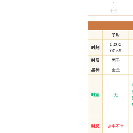
1
十三
子时
00:00
时刻
00:59
时辰
丙子
星神
金匮
时宜
无
时忌
诸事不宜