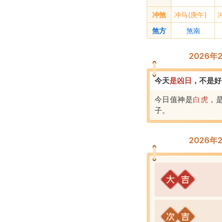
冲煞
冲马(庚午)
煞方
煞南
2026
今天
是
凶
日
，
不是好
今日值神是
白虎
，
子
。
2026