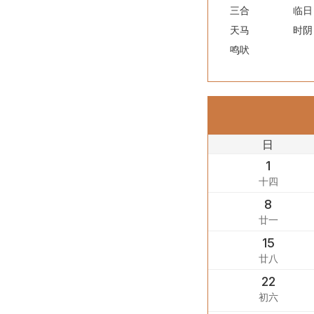
三合
临日
天马
时阴
鸣吠
日
1
十四
8
廿一
15
廿八
22
初六