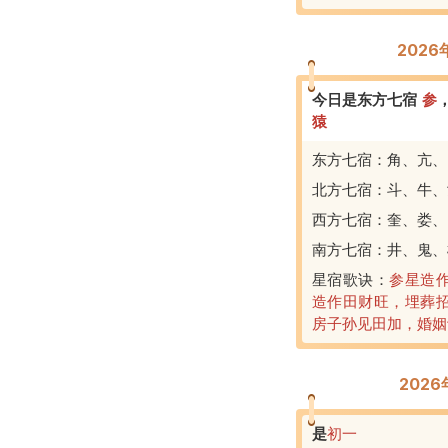
202
今日是东方七宿
参
猿
东方七宿：角、亢、
北方七宿：斗、牛、
西方七宿：奎、娄、
南方七宿：井、鬼、
星宿歌诀：
参星造
造作田财旺，埋葬
房子孙见田加，婚姻
202
是
初一