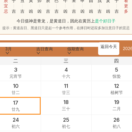
辰
子
丑
寅
卯
辰
巳
午
未
申
酉
戌
亥
子
看
宜
更
忌
吉
吉
凶
凶
吉
吉
凶
吉
凶
凶
吉
凶
吉
多
今日值神是青龙，是黄道日，因此在黄历上
是个好日子
提示：黄道吉日、黑道日只是起一个参考作用，在择日时还应多加注意日子的宜忌
返回今天
202
3月
吉日查询
假期查询
二
三
四
3
4
5
元宵节
十六
惊蛰
10
11
12
廿二
廿三
植树节
18
19
17
三十
二月
廿九
24
25
26
初六
初七
初八