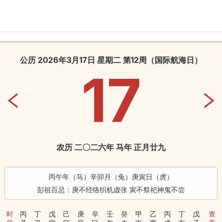
公历 2026年3月17日 星期二 第12周
（
国际航海日
）
17
农历 二〇二六年 马年 正月廿九
丙午年（马）辛卯月（兔）庚寅日（虎）
彭祖百忌：庚不经络织机虚张 寅不祭祀神鬼不尝
时
丙
丁
戊
己
庚
辛
壬
癸
甲
乙
丙
丁
戊
查