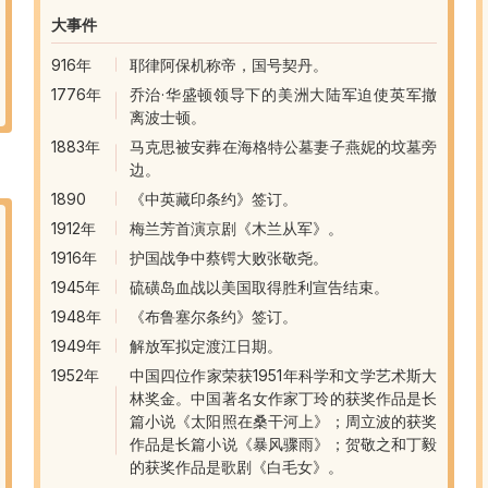
大事件
916年
耶律阿保机称帝，国号契丹。
1776年
乔治·华盛顿领导下的美洲大陆军迫使英军撤
离波士顿。
1883年
马克思被安葬在海格特公墓妻子燕妮的坟墓旁
边。
1890
《中英藏印条约》签订。
1912年
梅兰芳首演京剧《木兰从军》。
1916年
护国战争中蔡锷大败张敬尧。
1945年
硫磺岛血战以美国取得胜利宣告结束。
1948年
《布鲁塞尔条约》签订。
1949年
解放军拟定渡江日期。
1952年
中国四位作家荣获1951年科学和文学艺术斯大
林奖金。中国著名女作家丁玲的获奖作品是长
篇小说《太阳照在桑干河上》；周立波的获奖
作品是长篇小说《暴风骤雨》；贺敬之和丁毅
的获奖作品是歌剧《白毛女》。