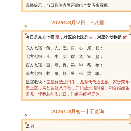
温馨提示：当日具体宜忌还需结合黄历来看哦。
2026年3月17日二十八宿
今日是东方七宿
室
，
对应的七政是
火
，
对应的动物是
猪
东方七宿：角、亢、氐、房、心、尾、箕；
北方七宿：斗、牛、女、虚、危、室、壁；
西方七宿：奎、娄、胃、昴、毕、觜、参；
南方七宿：井、鬼、柳、星、张、翼、轸。
星宿歌诀：
室星修造进田牛，儿孙代代近王侯，家贵荣华
天上至，寿如彭祖八千秋，开门放水招财帛，和合婚姻生
贵儿，埋葬若能依此日，门庭兴旺福无休。
2026年3月初一十五查询
是
初一