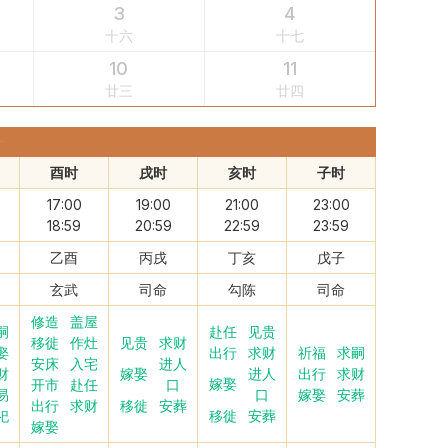
3
4
十六
十七
10
11
廿三
廿四
酉时
戌时
亥时
子时
17:00
19:00
21:00
23:00
18:59
20:59
22:59
23:59
乙酉
丙戌
丁亥
戊子
玄武
司命
勾陈
司命
修造
盖屋
嗣
赴任
见贵
移徙
作灶
见贵
求财
娶
出行
求财
祈福
求嗣
安床
入宅
进人
财
进人
出行
求财
嫁娶
嫁娶
开市
赴任
口
易
口
嫁娶
安葬
出行
求财
移徙
安葬
祀
移徙
安葬
嫁娶