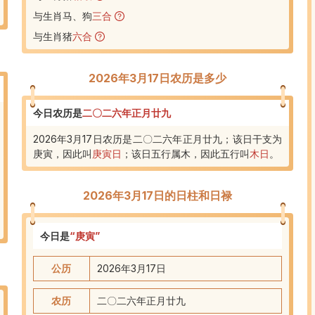
与生肖马、狗
三合
与生肖猪
六合
2026年3月17日农历是多少
今日农历是
二〇二六年正月廿九
2026年3月17日农历是二〇二六年正月廿九；该日干支为
庚寅，因此叫
庚寅日
；
该日五行属木
，
因此五行叫
木日
。
2026年3月17日
的日柱和日禄
今日是
“
庚寅
”
公历
2026年3月17日
农历
二〇二六
年
正
月
廿九