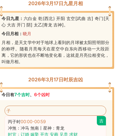
2026年3月17日九星月相
今日九星：
六白金 乾(西北) 开阳 玄空[武曲 吉] 奇门[天
心 大吉 开门 阴] 太乙[青龙 吉神]
。
今日月相：
晓月
月相，是天文学中对于地球上看到的月球被太阳照明部分
的称呼。随着月亮每天在星空中自东向西移动一大段距
离，它的形状也在不断地变化着，这就是月亮位相变化，
叫做月相。
2026年3月17日时辰吉凶
今日有
7
个吉时
、
6
个凶时
子
吉
丙子时
00:00
-
00:59
冲煞：冲马 煞南丨星神：青龙
时宜：订婚 嫁娶 开市 安葬 见贵 求财