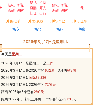
祭祀
祈福
祭祀
祈福
祭祀
祈福
土
斋醮
开光
无
斋醮
酬神
斋醮
酬神
赴任
出行
)
冲兔(己卯)
冲龙(庚辰)
冲蛇(辛巳)
冲马(壬午)
煞东
煞北
煞西
煞南
2026年3月17日是星期几
今天是
星期二
2026年3月17日是星期二，是
工作日
2026年3月17日
是
2026
年的
第
12
周
，
3
月的
第
3
周
2026年3月17日
是
国际航海日
2026年3月17日
是
2026
年的
第
76
天
距离2026年结束还有
289
天
距离2027年丁未年正月初一 羊年春节还有
326
天