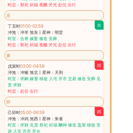
时忌：祭祀 祈福 斋醮 开光 赴任 出行
丑
吉
丁丑时
01:00
-
02:59
冲煞：冲羊 煞东丨星神：明堂
时宜：合脊 嫁娶 修造 安葬
时忌：祭祀 祈福 斋醮 开光 赴任 出行
寅
凶
戊寅时
03:00
-
04:59
冲煞：冲猴 煞北丨星神：天刑
时宜：求嗣 嫁娶 移徙 入宅 开市 交易 修造 安葬 见
贵 求财
时忌：赴任 出行
卯
凶
己卯时
05:00
-
06:59
冲煞：冲鸡 煞西丨星神：朱雀
时宜：求财 见贵 祭祀 祈福 酬神 修造 盖屋 移徙 安
床 入宅 开市 开仓