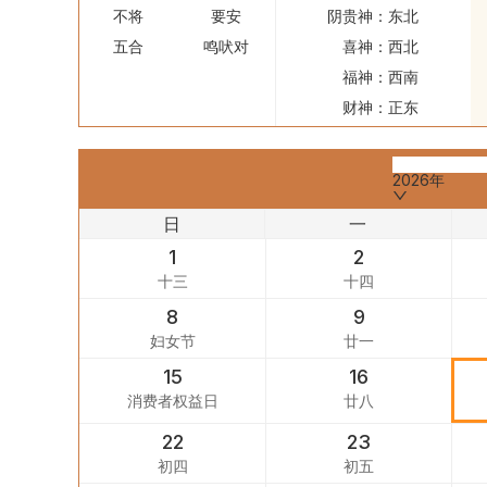
不将
要安
阴贵神：
东北
五合
鸣吠对
喜神：
西北
福神：
西南
财神：
正东
2026年
日
一
1
2
十三
十四
8
9
妇女节
廿一
15
16
消费者权益日
廿八
22
23
初四
初五