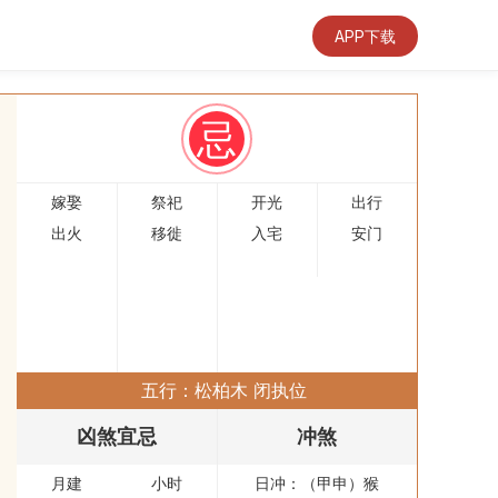
APP下载
忌
嫁娶
祭祀
开光
出行
出火
移徙
入宅
安门
五行：松柏木 闭执位
凶煞宜忌
冲煞
月建
小时
日冲：（甲申）猴