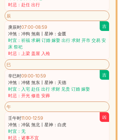
时忌：赴任 出行
辰
吉
庚辰时
07:00
-
08:59
冲煞：冲狗 煞南丨星神：金匮
时宜：祈福 求嗣 订婚 嫁娶 出行 求财 开市 交易 安
床 祭祀
时忌：上梁 盖屋 入殓
巳
吉
辛巳时
09:00
-
10:59
冲煞：冲猪 煞东丨星神：天德
时宜：入宅 赴任 出行 求财 见贵 订婚 嫁娶
时忌：开光 修造 安葬
午
凶
壬午时
11:00
-
12:59
冲煞：冲鼠 煞北丨星神：白虎
时宜：无
时忌：诸事不宜