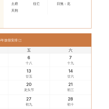
土府
往亡
日煞：北
天刑
6
年放假安排
五
六
6
7
十八
十九
13
14
廿五
廿六
20
21
龙头节
初三
27
28
初九
初十