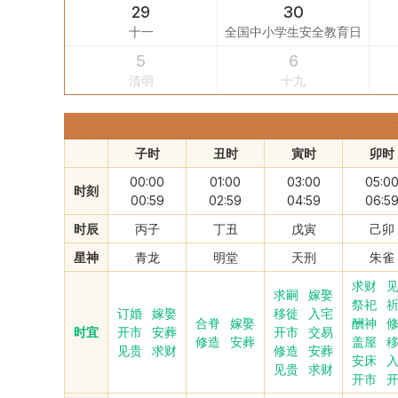
29
30
十一
全国中小学生安全教育日
5
6
清明
十九
子时
丑时
寅时
卯时
00:00
01:00
03:00
05:0
时刻
00:59
02:59
04:59
06:5
时辰
丙子
丁丑
戊寅
己卯
星神
青龙
明堂
天刑
朱雀
求财
求嗣
嫁娶
祭祀
订婚
嫁娶
移徙
入宅
合脊
嫁娶
酬神
时宜
开市
安葬
开市
交易
修造
安葬
盖屋
见贵
求财
修造
安葬
安床
见贵
求财
开市