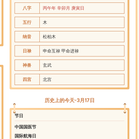
八字
丙午
年
辛卯
月
庚寅
日
五行
木
纳音
松柏木
日禄
申命互禄 甲命进禄
神兽
玄武
四宫
北
宫
历史上的今天-3月17日
节日
中国国医节
国际航海日