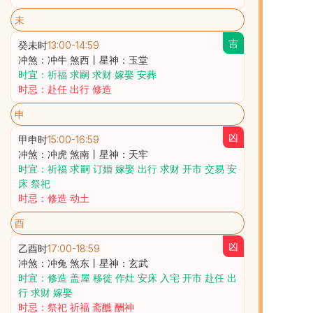
未
吉
癸未时
13:00
-
14:59
冲煞：冲牛 煞西丨星神：玉堂
时宜：祈福 求嗣 求财 嫁娶 安葬
时忌：赴任 出行 修造
申
凶
甲申时
15:00
-
16:59
冲煞：冲虎 煞南丨星神：天牢
时宜：祈福 求嗣 订婚 嫁娶 出行 求财 开市 交易 安
床 祭祀
时忌：修造 动土
酉
凶
乙酉时
17:00
-
18:59
冲煞：冲兔 煞东丨星神：玄武
时宜：修造 盖屋 移徙 作灶 安床 入宅 开市 赴任 出
行 求财 嫁娶
时忌：祭祀 祈福 斋醮 酬神