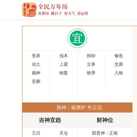
宜
安床
伐木
拆卸
修造
动土
上梁
立券
交易
栽种
纳畜
牧养
入殓
安葬
胎神：碓磨炉 外正北
吉神宜趋
财神位
王日
天仓
阳贵神：
正南