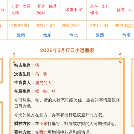
上梁
盖屋
开光
修造
赴任
出行
出行
诸事不宜
修造
动
入殓
安葬
修造
)
冲狗(甲戌)
冲猪(乙亥)
冲鼠(丙子)
冲牛(丁丑)
冲虎(戊寅
煞南
煞东
煞北
煞西
煞南
2026年3月17日小运播报
特吉生肖：
猪
次吉生肖：
马、狗
生肖贵人：
属虎的人
带衰生肖：
猴、蛇、猪
今日属猴、蛇、猪的人状态可能欠佳，重要的事情建议择
日再办哦。
今天的煞方在北方，办事和出行建议避开北方哦。
财神方位：
在
正东
打麻将，打牌或求财的人可增强财运。
喜神方位：
在
西北
可增强桃花运和感情运。