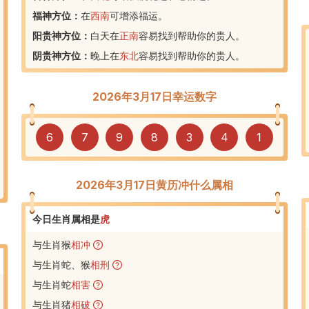
福神方位：
在
西南
可增添福运。
阳贵神方位：
白天在
正南
容易找到帮助你的贵人。
阴贵神方位：
晚上在
东北
容易找到帮助你的贵人。
2026年3月17日幸运数字
6
7
9
8
3
4
1
2026年3月17日黄历冲什么属相
今日生肖属相是
虎
与生肖猴
相冲
与生肖蛇、猴
相刑
与生肖蛇
相害
与生肖猪
相破