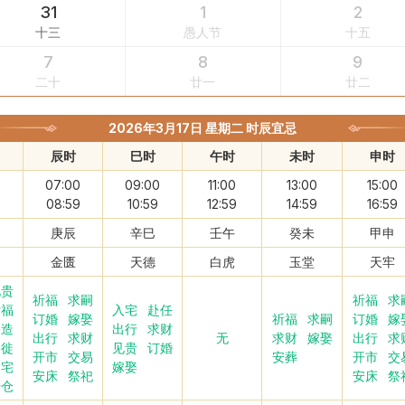
31
1
2
十三
愚人节
十五
7
8
9
二十
廿一
廿二
2026年3月17日 星期二 时辰宜忌
辰时
巳时
午时
未时
申时
0
07:00
09:00
11:00
13:00
15:00
9
08:59
10:59
12:59
14:59
16:59
庚辰
辛巳
壬午
癸未
甲申
金匮
天德
白虎
玉堂
天牢
见贵
祈福
求嗣
祈福
求
祈福
入宅
赴任
订婚
嫁娶
祈福
求嗣
订婚
嫁
修造
出行
求财
出行
求财
无
求财
嫁娶
出行
求
移徙
见贵
订婚
开市
交易
安葬
开市
交
入宅
嫁娶
安床
祭祀
安床
祭
开仓