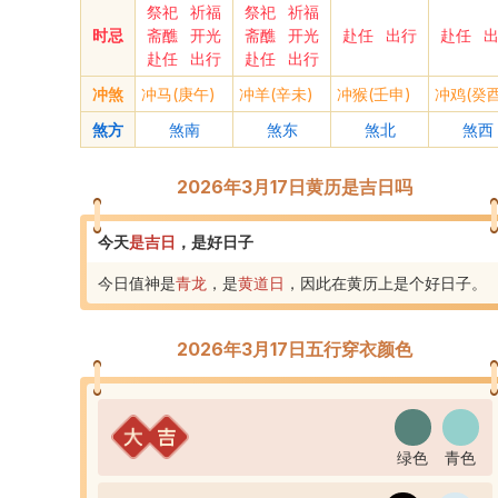
祭祀
祈福
祭祀
祈福
时忌
斋醮
开光
斋醮
开光
赴任
出行
赴任
赴任
出行
赴任
出行
冲煞
冲马(庚午)
冲羊(辛未)
冲猴(壬申)
冲鸡(癸酉
煞方
煞南
煞东
煞北
煞西
2026年3月17日黄历是吉日吗
今天
是
吉
日
，
是好日子
今日值神是
青龙
，是
黄道
日
，
因此在黄历上是个好日子
。
2026年3月17日五行穿衣颜色
绿色
青色