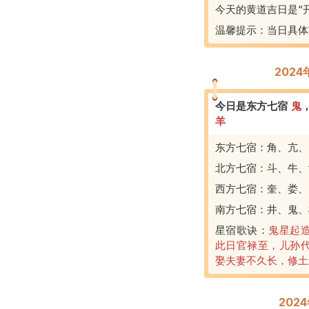
今天的黄道吉日是“
温馨提示：当日具体
2024
今日是东方七宿
鬼
羊
东方七宿：角、亢、
北方七宿：斗、牛、
西方七宿：奎、娄、
南方七宿：井、鬼、
星宿歌诀：
鬼星起
此日官禄至，儿孙
娶夫妻不久长，修土
202