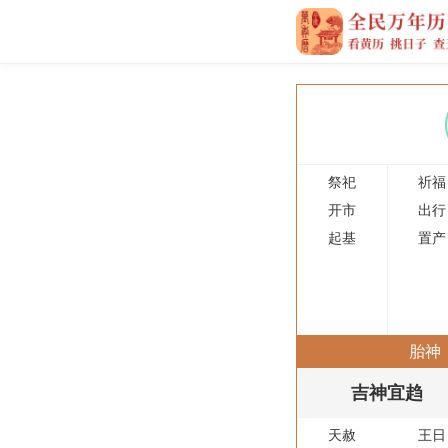
祭祀
祈福
开市
出行
起基
置产
胎神
吉神宜趋
天赦
王日