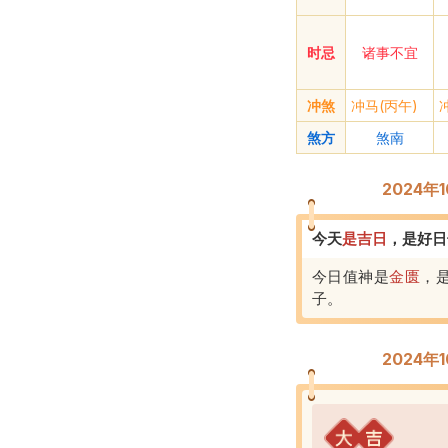
时忌
诸事不宜
冲煞
冲马(丙午)
煞方
煞南
2024年
今天
是
吉
日
，
是好日
今日值神是
金匮
，
子
。
2024年