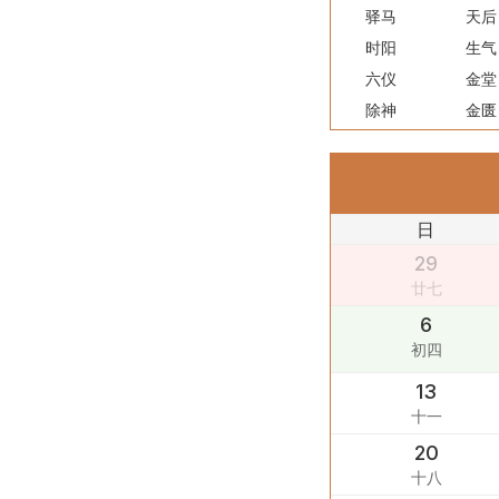
驿马
天后
时阳
生气
六仪
金堂
除神
金匮
日
29
廿七
6
初四
13
十一
20
十八