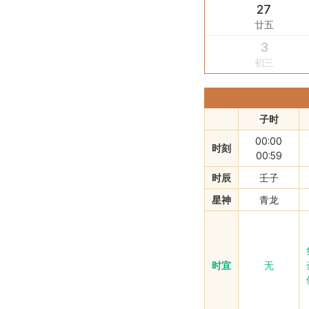
27
廿五
3
初三
子时
00:00
时刻
00:59
时辰
壬子
星神
青龙
时宜
无