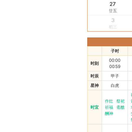
27
廿五
3
初三
子时
00:00
时刻
00:59
时辰
甲子
星神
白虎
作灶
祭祀
时宜
祈福
斋醮
酬神