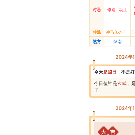
时忌
修造
动土
冲煞
冲马(戊午)
煞方
煞南
2024
今天
是
凶
日
，
不是好
今日值神是
玄武
，
子
。
2024