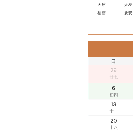
天后
天巫
福德
要安
日
29
廿七
6
初四
13
十一
20
十八