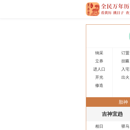
纳采
订盟
立券
挂匾
进人口
入宅
开光
出火
修造
胎神
吉神宜趋
相日
驿马