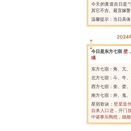
今天的黄道吉日是“
其它不吉。最宜嫁娶
温馨提示：当日具体
202
今日是东方七宿
壁
獝
东方七宿：角、亢、
北方七宿：斗、牛、
西方七宿：奎、娄、
南方七宿：井、鬼、
星宿歌诀：
壁星造
自来人口进，开门
中诸事乐陶然，婚姻