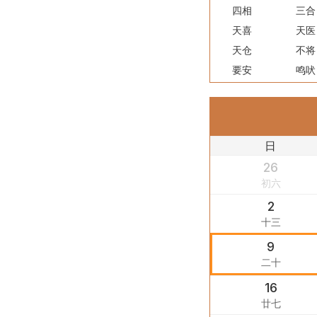
四相
三合
天喜
天医
天仓
不将
要安
鸣吠
日
26
初六
2
十三
9
二十
16
廿七