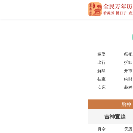
嫁娶
祭祀
出行
拆卸
解除
开市
挂匾
纳财
安床
栽种
胎神
吉神宜趋
月空
天恩