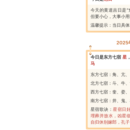
今天的黄道吉日是“
但要小心，大事小用
温馨提示：当日具体
202
今日是东方七宿
星
马
东方七宿：角、亢、
北方七宿：斗、牛、
西方七宿：奎、娄、
南方七宿：井、鬼、
星宿歌诀：
星宿日
埋葬并放水，凶星
自归休别嫁郎，孔子