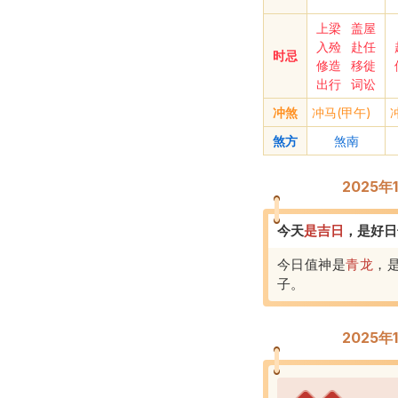
上梁
盖屋
入殓
赴任
时忌
修造
移徙
出行
词讼
冲煞
冲马(甲午)
煞方
煞南
2025
今天
是
吉
日
，
是好日
今日值神是
青龙
，
子
。
2025