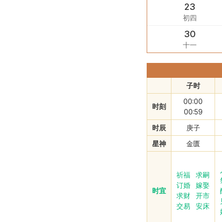
23
初四
30
十一
子时
00:00
时刻
00:59
时辰
庚子
星神
金匮
祈福
求嗣
订婚
嫁娶
时宜
求财
开市
交易
安床