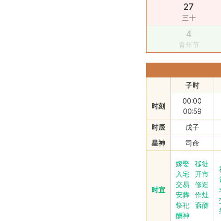
27
三十
4
青年节
子时
00:00
时刻
00:59
时辰
戊子
星神
司命
嫁娶
移徙
入宅
开市
交易
修造
时宜
安葬
作灶
祭祀
斋醮
酬神