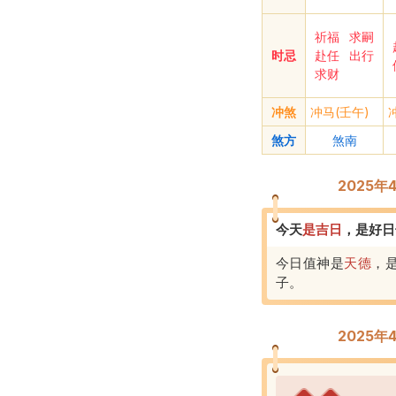
祈福
求嗣
时忌
赴任
出行
求财
冲煞
冲马(壬午)
煞方
煞南
2025
今天
是
吉
日
，
是好日
今日值神是
天德
，
子
。
2025