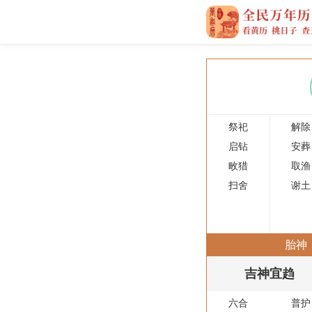
祭祀
解除
启钻
安葬
畋猎
取渔
扫舍
谢土
胎神
吉神宜趋
六合
普护