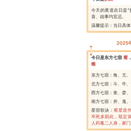
今天的黄道吉日是“
喜、凶事均宜忌。
温馨提示：当日具体
202
今日是东方七宿
觜
猴
东方七宿：角、亢、
北方七宿：斗、牛、
西方七宿：奎、娄、
南方七宿：井、鬼、
星宿歌诀：
觜星造
卒死多因此，取定
人药毒二人身，家门