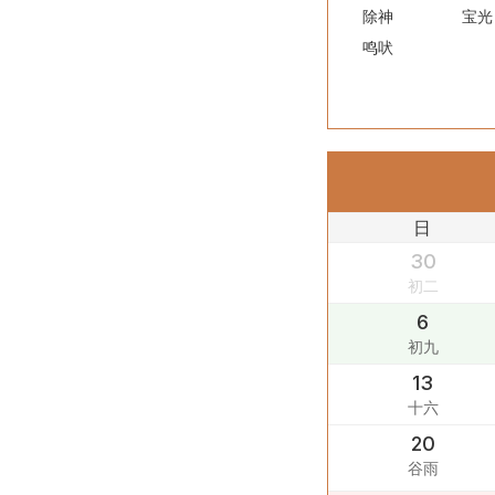
除神
宝光
鸣吠
日
30
初二
6
初九
13
十六
20
谷雨