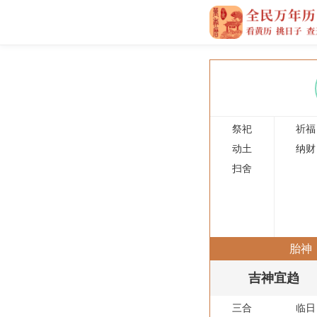
祭祀
祈福
动土
纳财
扫舍
胎神
吉神宜趋
三合
临日