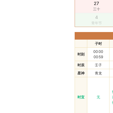
27
三十
4
青年节
子时
00:00
时刻
00:59
时辰
壬子
星神
青龙
时宜
无