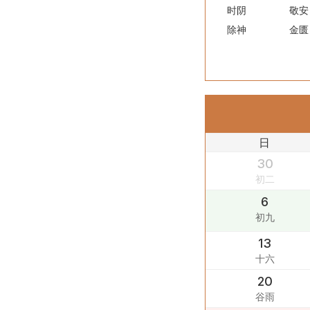
时阴
敬安
除神
金匮
日
30
初二
6
初九
13
十六
20
谷雨