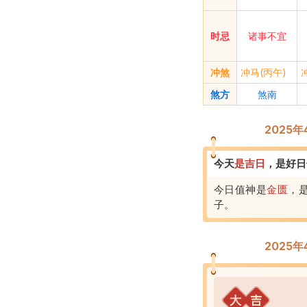
时忌
诸事不宜
冲煞
冲马(丙午)
煞方
煞南
2025
今天
是
吉
日
，
是好日
今日值神是
金匮
，
子
。
2025