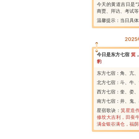
今天的黄道吉日是“
商贾、拜访、考试等
温馨提示：当日具体
202
今日是东方七宿
箕
豹
东方七宿：角、亢、
北方七宿：斗、牛、
西方七宿：奎、娄、
南方七宿：井、鬼、
星宿歌诀：
箕星造
修坟大吉利，田蚕
满金银谷满仓，福荫