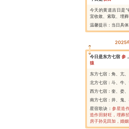
今天的黄道吉日是“
宜收敛、索取、埋葬
温馨提示：当日具体
202
今日是东方七宿
参
猿
东方七宿：角、亢、
北方七宿：斗、牛、
西方七宿：奎、娄、
南方七宿：井、鬼、
星宿歌诀：
参星造
造作田财旺，埋葬
房子孙见田加，婚姻