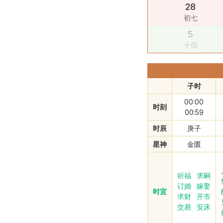
28
初七
5
十四
子时
00:00
时刻
00:59
时辰
庚子
星神
金匮
祈福
求嗣
订婚
嫁娶
时宜
求财
开市
交易
安床