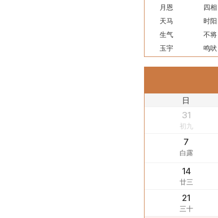
月恩
四相
天马
时阳
生气
不将
玉宇
鸣吠
日
31
初九
7
白露
14
廿三
21
三十