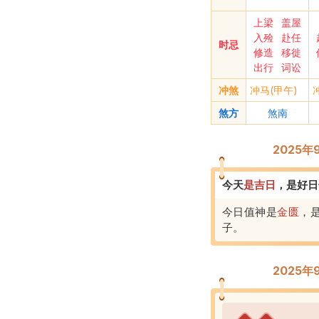
上梁
盖屋
入殓
赴任
时忌
修造
移徙
出行
词讼
冲煞
冲马(甲午)
煞方
煞南
2025
今天
是
吉
日
，
是好日
今日值神是
金匮
，
子
。
2025