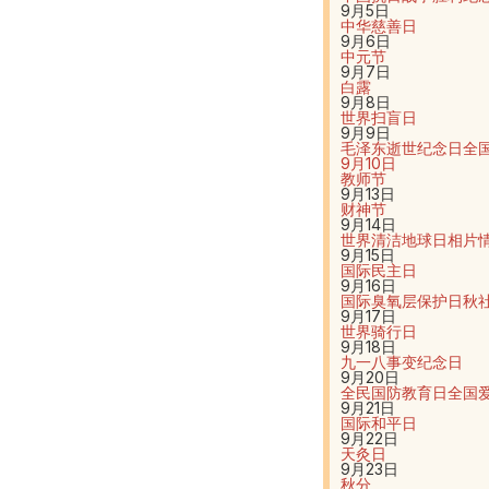
9月5日
中华慈善日
9月6日
中元节
9月7日
白露
9月8日
世界扫盲日
9月9日
毛泽东逝世纪念日
全
9月10日
教师节
9月13日
财神节
9月14日
世界清洁地球日
相片
9月15日
国际民主日
9月16日
国际臭氧层保护日
秋
9月17日
世界骑行日
9月18日
九一八事变纪念日
9月20日
全民国防教育日
全国
9月21日
国际和平日
9月22日
天灸日
9月23日
秋分