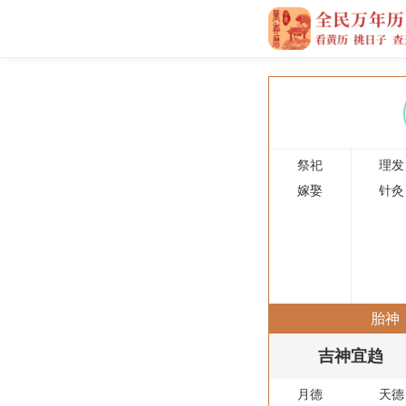
祭祀
理发
嫁娶
针灸
胎神
吉神宜趋
月德
天德