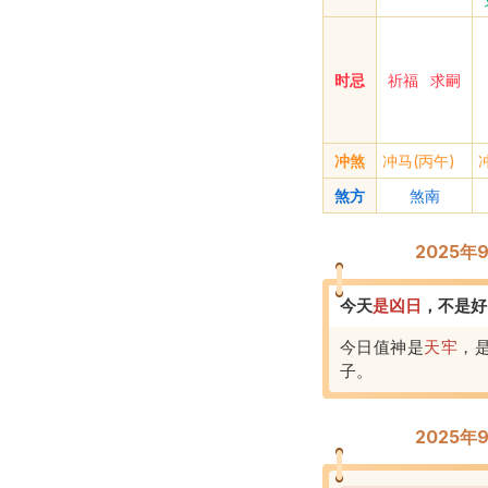
时忌
祈福
求嗣
冲煞
冲马(丙午)
煞方
煞南
2025
今天
是
凶
日
，
不是好
今日值神是
天牢
，
子
。
2025