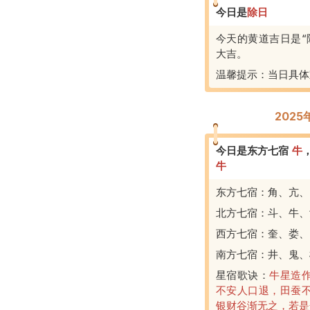
今日是
除
日
今天的黄道吉日是“
大吉。
温馨提示：当日具体
202
今日是东方七宿
牛
牛
东方七宿：角、亢、
北方七宿：斗、牛、
西方七宿：奎、娄、
南方七宿：井、鬼、
星宿歌诀：
牛星造
不安人口退，田蚕
银财谷渐无之，若是