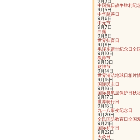
9月3日
中国抗日战争胜利纪
9月5日
中华慈善日
9月6日
中元节
9月7日
白露
9月8日
世界扫盲日
9月9日
毛泽东逝世纪念日
全
9月10日
教师节
9月13日
财神节
9月14日
世界清洁地球日
相片
9月15日
国际民主日
9月16日
国际臭氧层保护日
秋
9月17日
世界骑行日
9月18日
九一八事变纪念日
9月20日
全民国防教育日
全国
9月21日
国际和平日
9月22日
天灸日