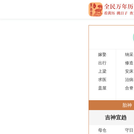
嫁娶
纳采
出行
修造
上梁
安床
求医
治病
盖屋
合脊
胎神
吉神宜趋
母仓
守日