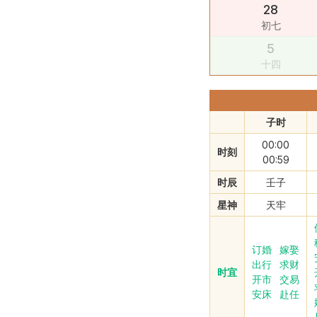
28
初七
5
十四
子时
00:00
时刻
00:59
时辰
壬子
星神
天牢
订婚
嫁娶
出行
求财
时宜
开市
交易
安床
赴任