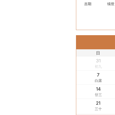
吉期
续世
日
31
初九
7
白露
14
廿三
21
三十