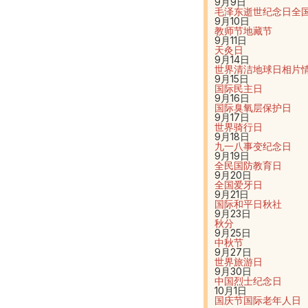
9月9日
毛泽东逝世纪念日
全
9月10日
教师节
地藏节
9月11日
天灸日
9月14日
世界清洁地球日
相片
9月15日
国际民主日
9月16日
国际臭氧层保护日
9月17日
世界骑行日
9月18日
九一八事变纪念日
9月19日
全民国防教育日
9月20日
全国爱牙日
9月21日
国际和平日
秋社
9月23日
秋分
9月25日
中秋节
9月27日
世界旅游日
9月30日
中国烈士纪念日
10月1日
国庆节
国际老年人日