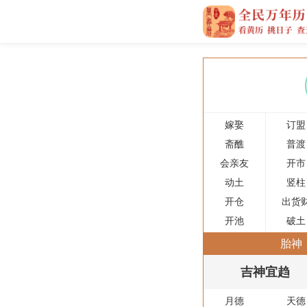
嫁娶
订盟
斋醮
普渡
会亲友
开市
动土
竖柱
开仓
出货
开池
破土
胎神
吉神宜趋
月德
天德