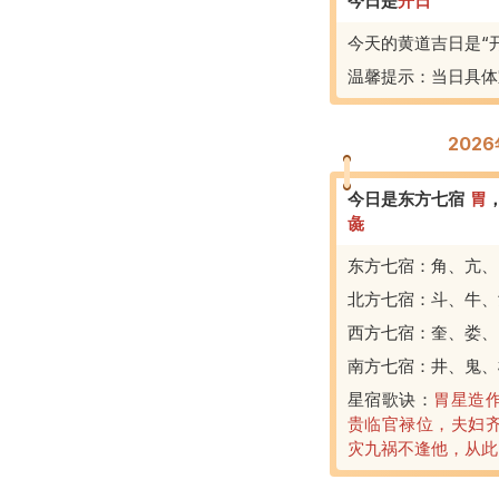
今日是
开
日
今天的黄道吉日是“
温馨提示：当日具体
202
今日是东方七宿
胃
彘
东方七宿：角、亢、
北方七宿：斗、牛、
西方七宿：奎、娄、
南方七宿：井、鬼、
星宿歌诀：
胃星造
贵临官禄位，夫妇
灾九祸不逢他，从此