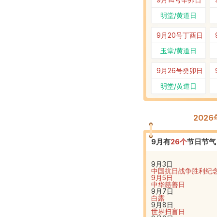
明堂/黄道日
9月20号
丁酉日
玉堂/黄道日
9月26号
癸卯日
明堂/黄道日
202
9
月有
26
个
节日节气
9月3日
中国抗日战争胜利纪
9月5日
中华慈善日
9月7日
白露
9月8日
世界扫盲日