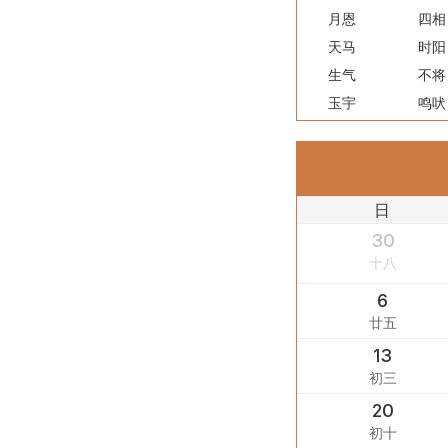
月恩
四相
天马
时阳
生气
不将
玉宇
鸣吠
日
30
十八
6
廿五
13
初三
20
初十