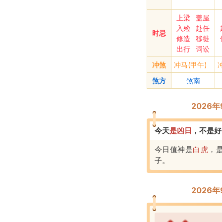
上梁
盖屋
入殓
赴任
时忌
修造
移徙
出行
词讼
冲煞
冲马(甲午)
煞方
煞南
2026
今天
是
凶
日
，
不是好
今日值神是
白虎
，
子
。
2026