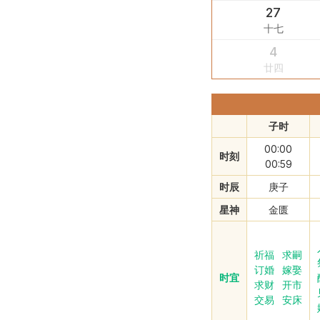
27
十七
4
廿四
子时
00:00
时刻
00:59
时辰
庚子
星神
金匮
祈福
求嗣
订婚
嫁娶
时宜
求财
开市
交易
安床