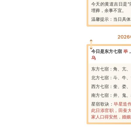
今天的黄道吉日是“
埋葬，余事不宜。
温馨提示：当日具体
202
今日是东方七宿
毕
乌
东方七宿：角、亢、
北方七宿：斗、牛、
西方七宿：奎、娄、
南方七宿：井、鬼、
星宿歌诀：
毕星造
此日添官职，田蚕
家人口得安然，婚姻