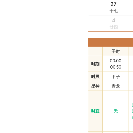
27
十七
4
廿四
子时
00:00
时刻
00:59
时辰
甲子
星神
青龙
时宜
无