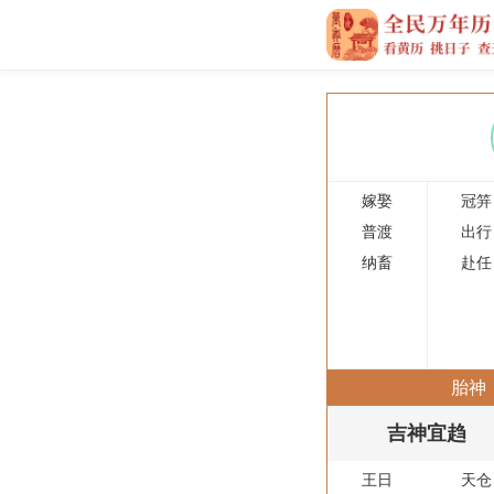
嫁娶
冠笄
普渡
出行
纳畜
赴任
胎神
吉神宜趋
王日
天仓