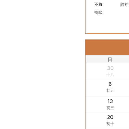
不将
除神
鸣吠
日
30
十八
6
廿五
13
初三
20
初十