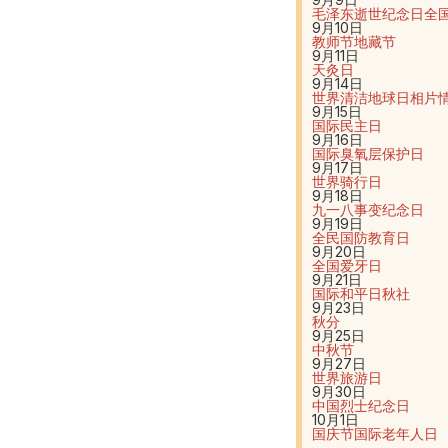
毛泽东逝世纪念日
全
9月10日
教师节
地藏节
9月11日
天灸日
9月14日
世界清洁地球日
相片
9月15日
国际民主日
9月16日
国际臭氧层保护日
9月17日
世界骑行日
9月18日
九一八事变纪念日
9月19日
全民国防教育日
9月20日
全国爱牙日
9月21日
国际和平日
秋社
9月23日
秋分
9月25日
中秋节
9月27日
世界旅游日
9月30日
中国烈士纪念日
10月1日
国庆节
国际老年人日