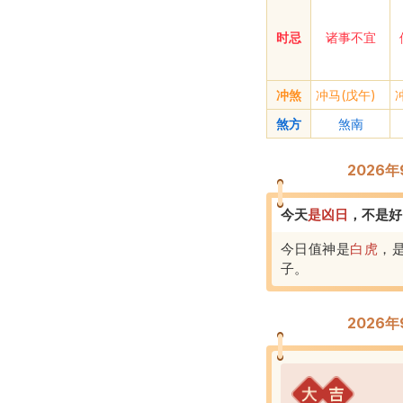
时忌
诸事不宜
冲煞
冲马(戊午)
煞方
煞南
2026
今天
是
凶
日
，
不是好
今日值神是
白虎
，
子
。
2026