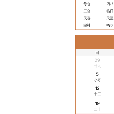
母仓
四相
三合
临日
天喜
天医
除神
鸣吠
日
29
廿九
5
小寒
12
十三
19
二十