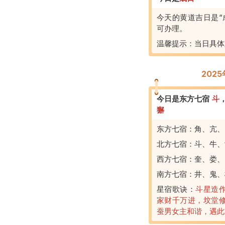
今天的黄道吉日是“
可办理。
温馨提示：当日具体
202
今日是东方七宿
斗
獬
东方七宿：角、亢、
北方七宿：斗、牛、
西方七宿：奎、娄、
南方七宿：井、鬼、
星宿歌诀：
斗星造
家财千万进，坟堂
蚕男女主和谐，遇此