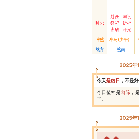
赴任
词讼
时忌
祭祀
祈福
斋醮
开光
冲煞
冲马(庚午)
煞方
煞南
2025
今天
是
凶
日
，
不是好
今日值神是
勾陈
，
子
。
2025