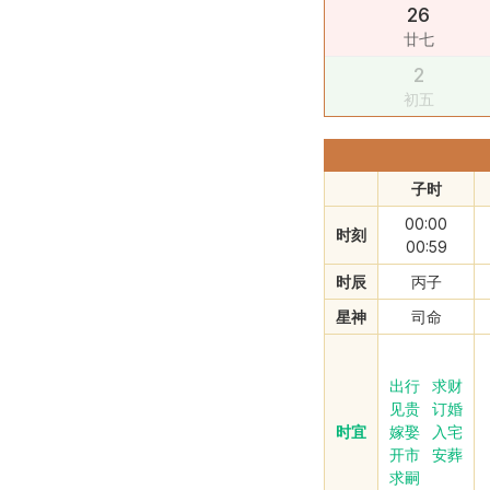
26
廿七
2
初五
子时
00:00
时刻
00:59
时辰
丙子
星神
司命
出行
求财
见贵
订婚
时宜
嫁娶
入宅
开市
安葬
求嗣