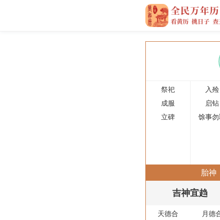
祭祀
入殓
成服
启钻
立碑
馀事勿
胎神
吉神宜趋
天德合
月德