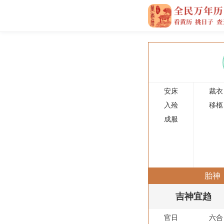
安床
裁衣
入殓
移柩
成服
胎神
吉神宜趋
官日
六合