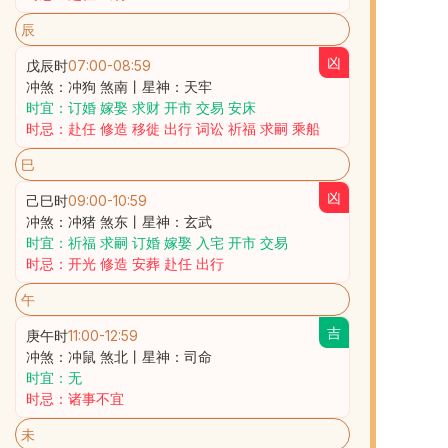
辰
凶
戊辰时
07:00
-
08:59
冲煞：冲狗 煞南丨星神：天牢
时宜：订婚 嫁娶 求财 开市 交易 安床
时忌：赴任 修造 移徙 出行 词讼 祈福 求嗣 乘船
巳
凶
己巳时
09:00
-
10:59
冲煞：冲猪 煞东丨星神：玄武
时宜：祈福 求嗣 订婚 嫁娶 入宅 开市 交易
时忌：开光 修造 安葬 赴任 出行
午
吉
庚午时
11:00
-
12:59
冲煞：冲鼠 煞北丨星神：司命
时宜：无
时忌：诸事不宜
未