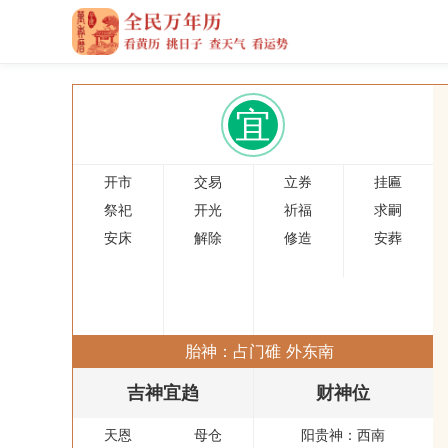
宜
开市
交易
立券
挂匾
祭祀
开光
祈福
求嗣
安床
解除
修造
安葬
胎神：占门碓 外东南
吉神宜趋
财神位
天恩
母仓
阳贵神：
西南