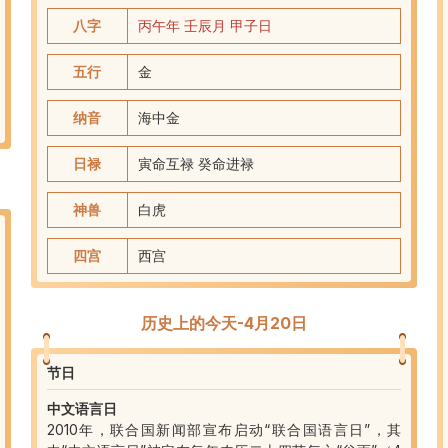
八字
丙午
年
壬辰
月
甲子
日
五行
金
纳音
海中金
日禄
寅命互禄 癸命进禄
神兽
白虎
四宫
西
宫
历史上的今天-4月20日
节日
中文语言日
2010年，联合国新闻部宣布启动“联合国语言日”，其