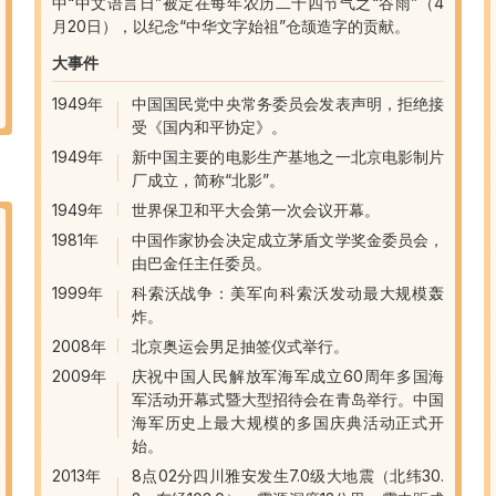
中“中文语言日”被定在每年农历二十四节气之“谷雨”（4
月20日），以纪念“中华文字始祖”仓颉造字的贡献。
大事件
1949年
中国国民党中央常务委员会发表声明，拒绝接
受《国内和平协定》。
1949年
新中国主要的电影生产基地之一北京电影制片
厂成立，简称“北影”。
1949年
世界保卫和平大会第一次会议开幕。
1981年
中国作家协会决定成立茅盾文学奖金委员会，
由巴金任主任委员。
1999年
科索沃战争：美军向科索沃发动最大规模轰
炸。
2008年
北京奥运会男足抽签仪式举行。
2009年
庆祝中国人民解放军海军成立60周年多国海
军活动开幕式暨大型招待会在青岛举行。中国
海军历史上最大规模的多国庆典活动正式开
始。
2013年
8点02分四川雅安发生7.0级大地震（北纬30.