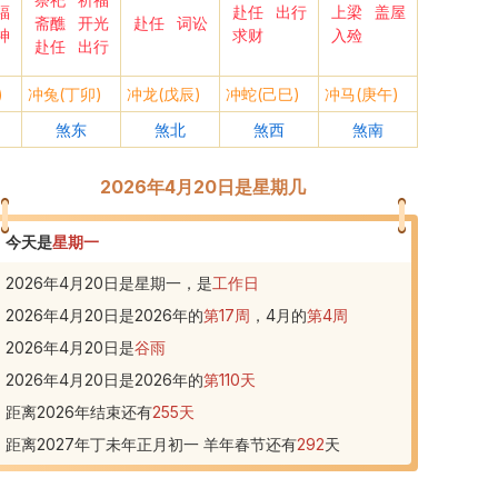
福
赴任
出行
上梁
盖屋
斋醮
开光
赴任
词讼
神
求财
入殓
赴任
出行
)
冲兔(丁卯)
冲龙(戊辰)
冲蛇(己巳)
冲马(庚午)
煞东
煞北
煞西
煞南
2026年4月20日是星期几
今天是
星期一
2026年4月20日是星期一，是
工作日
2026年4月20日
是
2026
年的
第
17
周
，
4
月的
第
4
周
2026年4月20日
是
谷雨
2026年4月20日
是
2026
年的
第
110
天
距离2026年结束还有
255
天
距离2027年丁未年正月初一 羊年春节还有
292
天