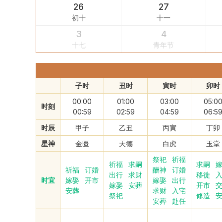
26
27
初十
十一
3
4
十七
青年节
子时
丑时
寅时
卯时
00:00
01:00
03:00
05:0
时刻
00:59
02:59
04:59
06:5
时辰
甲子
乙丑
丙寅
丁卯
星神
金匮
天德
白虎
玉堂
祭祀
祈福
祈福
求嗣
求嗣
祈福
订婚
酬神
订婚
出行
求财
移徙
时宜
嫁娶
开市
嫁娶
出行
嫁娶
安葬
开市
安葬
求财
入宅
祭祀
修造
安葬
赴任