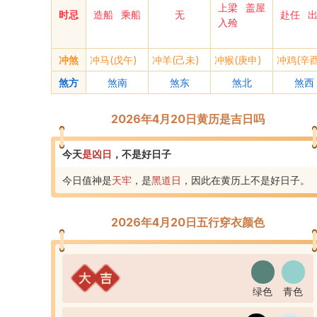
上梁
盖屋
时忌
造船
乘船
无
赴任
入殓
冲煞
冲马(戊午)
冲羊(己未)
冲猴(庚申)
冲鸡(辛酉
煞方
煞南
煞东
煞北
煞西
2026年4月20日黄历是吉日吗
今天
是
凶
日
，
不是好日子
今日值神是
天牢
，是
黑道
日
，
因此在黄历上不是好日子
。
2026年4月20日五行穿衣颜色
绿色
青色