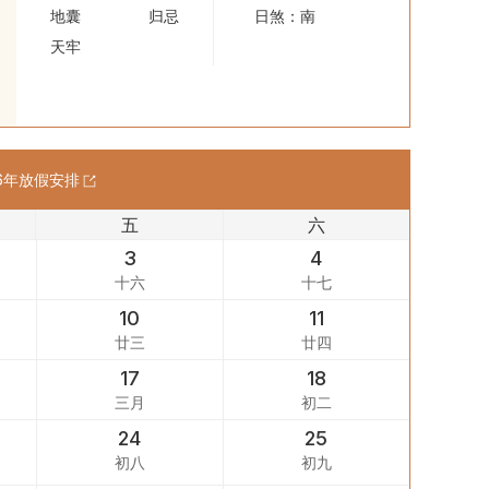
地囊
归忌
日煞：南
天牢
6
年放假安排
五
六
3
4
十六
十七
10
11
廿三
廿四
17
18
三月
初二
24
25
初八
初九