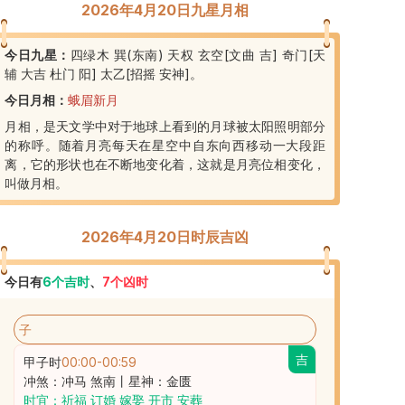
2026年4月20日九星月相
今日九星：
四绿木 巽(东南) 天权 玄空[文曲 吉] 奇门[天
辅 大吉 杜门 阳] 太乙[招摇 安神]
。
今日月相：
蛾眉新月
月相，是天文学中对于地球上看到的月球被太阳照明部分
的称呼。随着月亮每天在星空中自东向西移动一大段距
离，它的形状也在不断地变化着，这就是月亮位相变化，
叫做月相。
2026年4月20日时辰吉凶
今日有
6
个吉时
、
7
个凶时
子
吉
甲子时
00:00
-
00:59
冲煞：冲马 煞南丨星神：金匮
时宜：祈福 订婚 嫁娶 开市 安葬