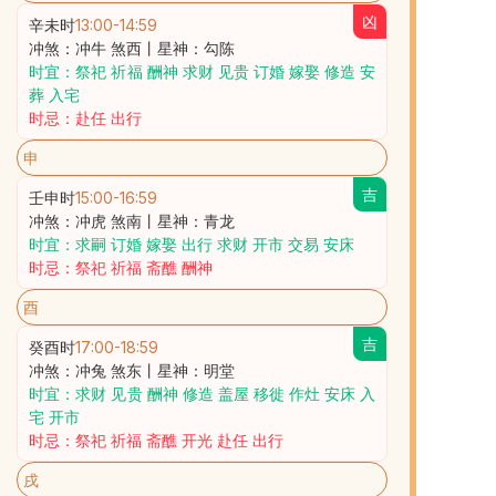
凶
辛未时
13:00
-
14:59
冲煞：冲牛 煞西丨星神：勾陈
时宜：祭祀 祈福 酬神 求财 见贵 订婚 嫁娶 修造 安
葬 入宅
时忌：赴任 出行
申
吉
壬申时
15:00
-
16:59
冲煞：冲虎 煞南丨星神：青龙
时宜：求嗣 订婚 嫁娶 出行 求财 开市 交易 安床
时忌：祭祀 祈福 斋醮 酬神
酉
吉
癸酉时
17:00
-
18:59
冲煞：冲兔 煞东丨星神：明堂
时宜：求财 见贵 酬神 修造 盖屋 移徙 作灶 安床 入
宅 开市
时忌：祭祀 祈福 斋醮 开光 赴任 出行
戌