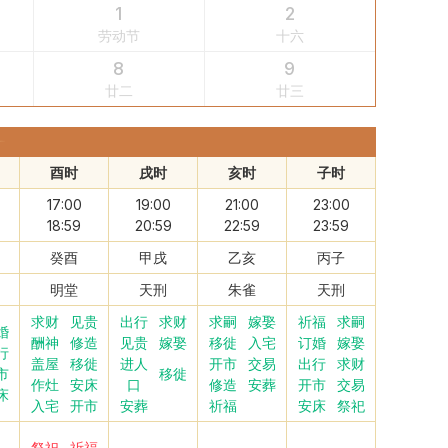
1
2
劳动节
十六
8
9
廿二
廿三
酉时
戌时
亥时
子时
17:00
19:00
21:00
23:00
18:59
20:59
22:59
23:59
癸酉
甲戌
乙亥
丙子
明堂
天刑
朱雀
天刑
求财
见贵
出行
求财
求嗣
嫁娶
祈福
求嗣
婚
酬神
修造
见贵
嫁娶
移徙
入宅
订婚
嫁娶
行
盖屋
移徙
进人
开市
交易
出行
求财
市
移徙
作灶
安床
口
修造
安葬
开市
交易
床
入宅
开市
安葬
祈福
安床
祭祀
祭祀
祈福