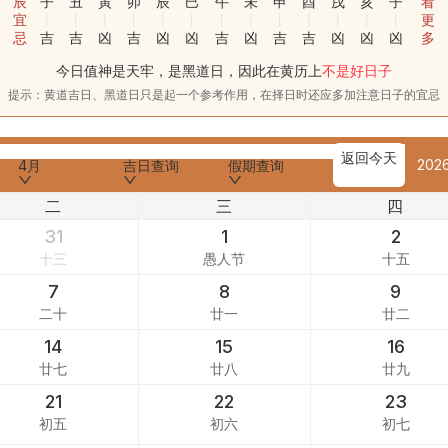
辰
子
丑
寅
卯
辰
巳
午
未
申
酉
戌
亥
子
看
宜
更
忌
吉
吉
凶
吉
凶
凶
吉
凶
吉
吉
凶
凶
凶
多
今日值神是天牢，是黑道日，因此在黄历上
不是好日子
提示：黄道吉日、黑道日只是起一个参考作用，在择日时还应多加注意日子的宜忌
返回今天
202
4月
吉日查询
假期查询
二
三
四
31
1
2
十三
愚人节
十五
7
8
9
二十
廿一
廿二
14
15
16
廿七
廿八
廿九
21
22
23
初五
初六
初七