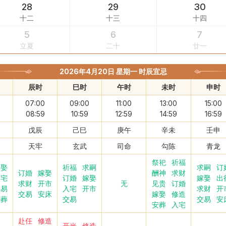
28
29
30
十二
十三
十四
5
6
7
立夏
二十
廿一
2026年4月20日 星期一 时辰宜忌
辰时
巳时
午时
未时
申时
0
07:00
09:00
11:00
13:00
15:00
9
08:59
10:59
12:59
14:59
16:59
戊辰
己巳
庚午
辛未
壬申
天牢
玄武
司命
勾陈
青龙
祭祀
祈福
嫁娶
祈福
求嗣
求嗣
订
订婚
嫁娶
酬神
求财
入宅
订婚
嫁娶
嫁娶
出
求财
开市
无
见贵
订婚
交易
入宅
开市
求财
开
交易
安床
嫁娶
修造
安葬
交易
交易
安
安葬
入宅
赴任
修造
开光
修造