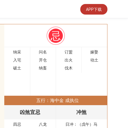
APP下载
忌
纳采
问名
订盟
嫁娶
入宅
开仓
出火
动土
破土
纳畜
伐木
五行：海中金 成执位
凶煞宜忌
冲煞
四忌
八龙
日冲：（戊午）马