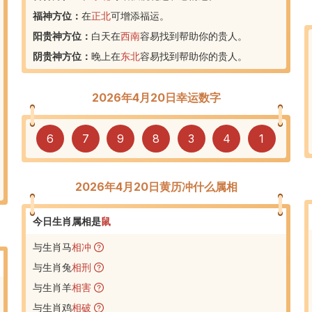
福神方位：
在
正北
可增添福运。
阳贵神方位：
白天在
西南
容易找到帮助你的贵人。
阴贵神方位：
晚上在
东北
容易找到帮助你的贵人。
2026年4月20日幸运数字
6
7
9
8
3
4
1
2026年4月20日黄历冲什么属相
今日生肖属相是
鼠
与生肖马
相冲
与生肖兔
相刑
与生肖羊
相害
与生肖鸡
相破