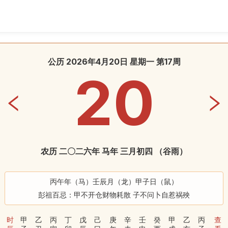
公历 2026年4月20日 星期一 第17周
20
农历 二〇二六年 马年 三月初四
（
谷雨
）
丙午年（马）壬辰月（龙）甲子日（鼠）
彭祖百忌：甲不开仓财物耗散 子不问卜自惹祸殃
时
甲
乙
丙
丁
戊
己
庚
辛
壬
癸
甲
乙
丙
查