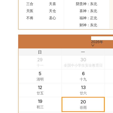
三合
天喜
阴贵神：
东北
天医
天仓
喜神：
东北
不将
圣心
福神：
正北
财神：
东北
2026年
日
一
29
30
十一
全国中小学生安全教育日
5
6
清明
十九
12
13
廿五
廿六
19
20
初三
谷雨