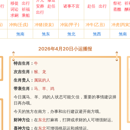
移徙
出行
祭祀
祈
出行
安葬
赴任
诸事不宜
赴任
出行
词讼
祈福
斋醮
酬
出行
求嗣
乘船
)
冲狗(壬戌)
冲猪(癸亥)
冲鼠(甲子)
冲牛(乙丑)
冲虎(丙寅
煞南
煞东
煞北
煞西
煞南
2026年4月20日小运播报
特吉生肖：
牛
次吉生肖：
猴、龙
生肖贵人：
属鼠的人
带衰生肖：
马、羊、鸡
今日属马、羊、鸡的人状态可能欠佳，重要的事情建议择
日再办哦。
今天的煞方在南方，办事和出行建议避开南方哦。
财神方位：
在
东北
打麻将，打牌或求财的人可增强财运。
喜神方位：
在
东北
可增强桃花运和感情运。