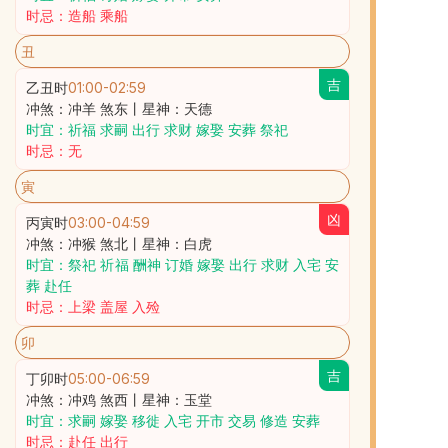
时忌：造船 乘船
丑
吉
乙丑时
01:00
-
02:59
冲煞：冲羊 煞东丨星神：天德
时宜：祈福 求嗣 出行 求财 嫁娶 安葬 祭祀
时忌：无
寅
凶
丙寅时
03:00
-
04:59
冲煞：冲猴 煞北丨星神：白虎
时宜：祭祀 祈福 酬神 订婚 嫁娶 出行 求财 入宅 安
葬 赴任
时忌：上梁 盖屋 入殓
卯
吉
丁卯时
05:00
-
06:59
冲煞：冲鸡 煞西丨星神：玉堂
时宜：求嗣 嫁娶 移徙 入宅 开市 交易 修造 安葬
时忌：赴任 出行