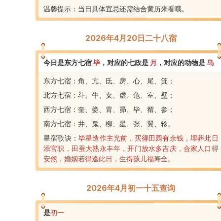
温馨提示：当日具体宜忌还需结合黄历来看哦。
2026年4月20日二十八宿
今日是东方七宿
毕
，
对应的七政是
月
，
对应的动物是
乌
东方七宿：角、亢、氐、房、心、尾、箕；
北方七宿：斗、牛、女、虚、危、室、壁；
西方七宿：奎、娄、胃、昴、毕、觜、参；
南方七宿：井、鬼、柳、星、张、翼、轸。
星宿歌诀：
毕星造作主光前，买得田园有余钱，埋葬此日
添官职，田蚕大熟永丰年，开门放水多吉庆，合家人口得
安然，婚姻若得逢此日，生得孩儿福寿全。
2026年4月初一十五查询
是
初一