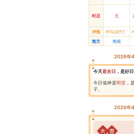
时忌
无
冲煞
冲马(戊午)
煞方
煞南
2026
今天
是
吉
日
，
是好日
今日值神是
明堂
，
子
。
2026