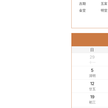
吉期
五富
金堂
明堂
日
29
十一
5
清明
12
廿五
19
初三