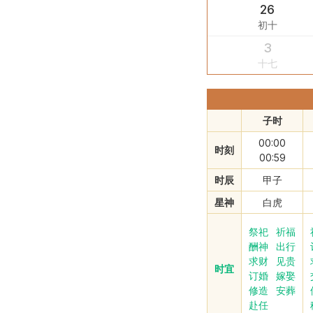
26
初十
3
十七
子时
00:00
时刻
00:59
时辰
甲子
星神
白虎
祭祀
祈福
酬神
出行
求财
见贵
时宜
订婚
嫁娶
修造
安葬
赴任