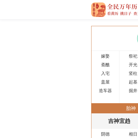
嫁娶
祭祀
斋醮
开光
入宅
竖柱
盖屋
起基
造车器
掘井
胎神
吉神宜趋
阴德
相日