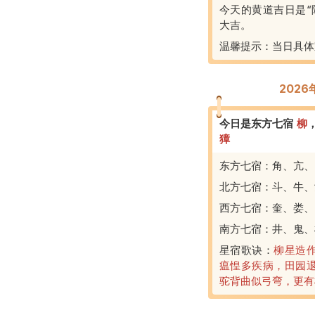
今天的黄道吉日是“
大吉。
温馨提示：当日具体
202
今日是东方七宿
柳
獐
东方七宿：角、亢、
北方七宿：斗、牛、
西方七宿：奎、娄、
南方七宿：井、鬼、
星宿歌诀：
柳星造
瘟惶多疾病，田园
驼背曲似弓弯，更有