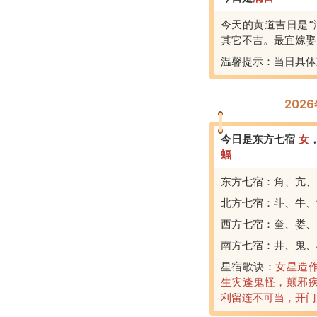
今天的黄道吉日是“
其它不吉。最宜嫁娶
温馨提示：当日具体
202
今日是东方七宿
女
蝠
东方七宿：角、亢、
北方七宿：斗、牛、
西方七宿：奎、娄、
南方七宿：井、鬼、
星宿歌诀：
女星造
生灾逢鬼怪，颠邪
利留连不可当，开门