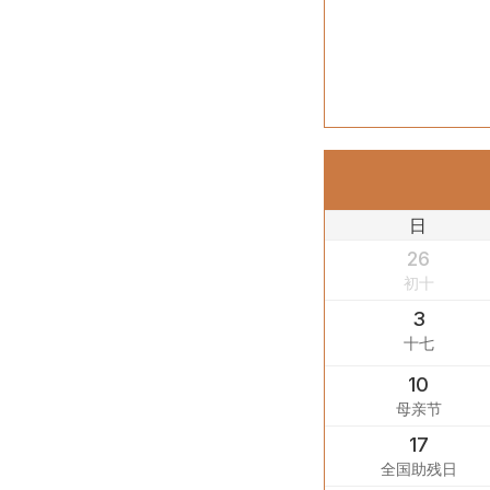
日
26
初十
3
十七
10
母亲节
17
全国助残日