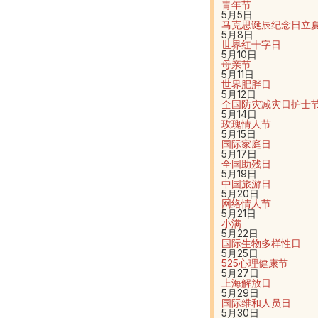
青年节
5月5日
马克思诞辰纪念日
立
5月8日
世界红十字日
5月10日
母亲节
5月11日
世界肥胖日
5月12日
全国防灾减灾日
护士
5月14日
玫瑰情人节
5月15日
国际家庭日
5月17日
全国助残日
5月19日
中国旅游日
5月20日
网络情人节
5月21日
小满
5月22日
国际生物多样性日
5月25日
525心理健康节
5月27日
上海解放日
5月29日
国际维和人员日
5月30日