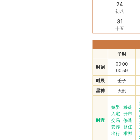
24
初八
31
十五
子时
00:00
时刻
00:59
时辰
壬子
星神
天刑
嫁娶
移徙
入宅
开市
时宜
交易
修造
安葬
赴任
出行
求财