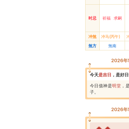
时忌
祈福
求嗣
冲煞
冲马(丙午)
煞方
煞南
2026
今天
是
吉
日
，
是好日
今日值神是
明堂
，
子
。
2026