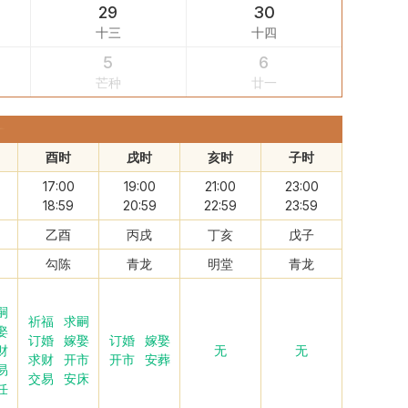
29
30
十三
十四
5
6
芒种
廿一
酉时
戌时
亥时
子时
17:00
19:00
21:00
23:00
18:59
20:59
22:59
23:59
乙酉
丙戌
丁亥
戊子
勾陈
青龙
明堂
青龙
嗣
祈福
求嗣
娶
订婚
嫁娶
订婚
嫁娶
财
无
无
求财
开市
开市
安葬
易
交易
安床
任