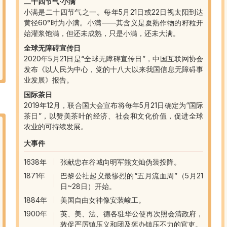
二十四节气·小满
小满是二十四节气之一。每年5月21日或22日视太阳到达
黄径60°时为小满。小满——其含义是夏熟作物的籽粒开
始灌浆饱满，但还未成熟，只是小满，还未大满。
全球无障碍宣传日
2020年5月21日是“全球无障碍宣传日”，中国互联网协会
发布《以人民为中心，党的十八大以来我国信息无障碍事
业发展》报告。
国际茶日
2019年12月，联合国大会宣布将每年5月21日确定为“国际
茶日”，以赞美茶叶的经济、社会和文化价值，促进全球
农业的可持续发展。
大事件
1638年
张献忠在谷城向明军熊文灿伪装投降。
1871年
巴黎公社起义最惨烈的“五月流血周”（5月21
日~28日）开始。
1884年
美国自由女神像安装峻工。
1900年
英、美、法、德各驻华公使再次照会清政府，
敦促严厉镇压义和团及惩办镇压不力的官吏。