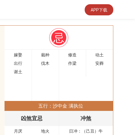
APP下载
忌
嫁娶
栽种
修造
动土
出行
伐木
作梁
安葬
谢土
五行：沙中金 满执位
凶煞宜忌
冲煞
月厌
地火
日冲：（己丑）牛