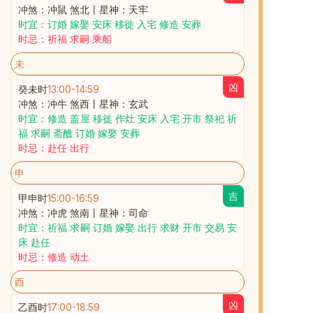
冲煞：冲鼠 煞北丨星神：天牢
时宜：订婚 嫁娶 安床 移徙 入宅 修造 安葬
时忌：祈福 求嗣 乘船
未
凶
癸未时
13:00
-
14:59
冲煞：冲牛 煞西丨星神：玄武
时宜：修造 盖屋 移徙 作灶 安床 入宅 开市 祭祀 祈
福 求嗣 斋醮 订婚 嫁娶 安葬
时忌：赴任 出行
申
吉
甲申时
15:00
-
16:59
冲煞：冲虎 煞南丨星神：司命
时宜：祈福 求嗣 订婚 嫁娶 出行 求财 开市 交易 安
床 赴任
时忌：修造 动土
酉
凶
乙酉时
17:00
-
18:59