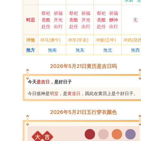
祭祀
祈福
祭祀
祈福
祭祀
祈福
时忌
斋醮
开光
斋醮
开光
斋醮
酬神
无
赴任
出行
赴任
出行
赴任
出行
冲煞
冲马(庚午)
冲羊(辛未)
冲猴(壬申)
冲鸡(癸酉
煞方
煞南
煞东
煞北
煞西
2026年5月21日黄历是吉日吗
今天
是
吉
日
，
是好日子
今日值神是
明堂
，是
黄道
日
，
因此在黄历上是个好日子
。
2026年5月21日五行穿衣颜色