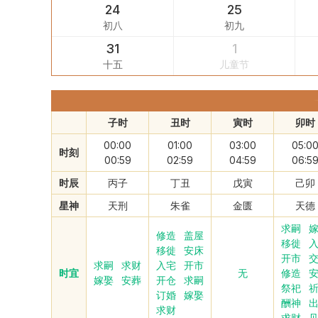
24
25
初八
初九
31
1
十五
儿童节
子时
丑时
寅时
卯时
00:00
01:00
03:00
05:0
时刻
00:59
02:59
04:59
06:5
时辰
丙子
丁丑
戊寅
己卯
星神
天刑
朱雀
金匮
天德
求嗣
修造
盖屋
移徙
移徙
安床
开市
求嗣
求财
入宅
开市
时宜
无
修造
嫁娶
安葬
开仓
求嗣
祭祀
订婚
嫁娶
酬神
求财
求财