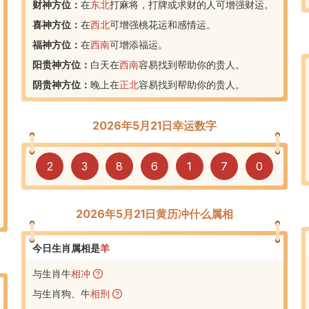
财神方位：
在
东北
打麻将，打牌或求财的人可增强财运。
喜神方位：
在
西北
可增强桃花运和感情运。
福神方位：
在
西南
可增添福运。
阳贵神方位：
白天在
西南
容易找到帮助你的贵人。
阴贵神方位：
晚上在
正北
容易找到帮助你的贵人。
2026年5月21日幸运数字
2
3
8
6
1
7
0
2026年5月21日黄历冲什么属相
今日生肖属相是
羊
与生肖牛
相冲
与生肖狗、牛
相刑