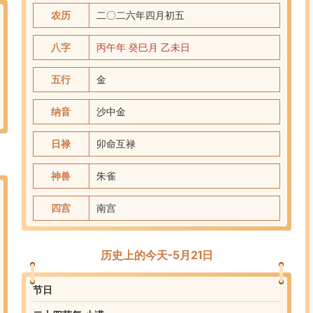
农历
二〇二六
年
四
月
初五
八字
丙午
年
癸巳
月
乙未
日
五行
金
纳音
沙中金
日禄
卯命互禄
神兽
朱雀
四宫
南
宫
历史上的今天-5月21日
节日