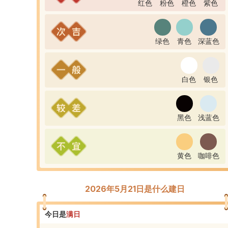
红色
粉色
橙色
紫色
绿色
青色
深蓝色
白色
银色
黑色
浅蓝色
黄色
咖啡色
2026年5月21日是什么建日
今日是
满
日