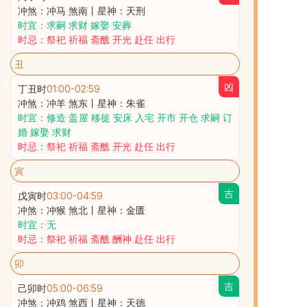
冲煞：冲马 煞南丨星神：天刑
时宜：求嗣 求财 嫁娶 安葬
时忌：祭祀 祈福 斋醮 开光 赴任 出行
丑
凶
丁丑时
01:00
-
02:59
冲煞：冲羊 煞东丨星神：朱雀
时宜：修造 盖屋 移徙 安床 入宅 开市 开仓 求嗣 订
婚 嫁娶 求财
时忌：祭祀 祈福 斋醮 开光 赴任 出行
寅
吉
戊寅时
03:00
-
04:59
冲煞：冲猴 煞北丨星神：金匮
时宜：无
时忌：祭祀 祈福 斋醮 酬神 赴任 出行
卯
吉
己卯时
05:00
-
06:59
冲煞：冲鸡 煞西丨星神：天德