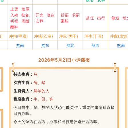
上梁
盖屋
入殓
祭祀
开光
修造
祈福
求嗣
赴任
出行
修造
动
祈福
斋醮
安葬
乘船
酬神
)
冲狗(甲戌)
冲猪(乙亥)
冲鼠(丙子)
冲牛(丁丑)
冲虎(戊寅
煞南
煞东
煞北
煞西
煞南
2026年5月21日小运播报
特吉生肖：
马
次吉生肖：
兔、猪
生肖贵人：
属羊的人
带衰生肖：
牛、鼠、狗
今日属牛、鼠、狗的人状态可能欠佳，重要的事情建议择
日再办哦。
今天的煞方在西方，办事和出行建议避开西方哦。