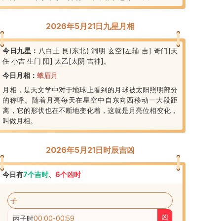
2026年5月21日九星月相
今日九星：
八白土 艮(东北) 洞明 玄空[左辅 吉] 奇门[天
任 小吉 生门 阳] 太乙[太阴 吉神]
。
今日月相：
蛾眉月
月相，是天文学中对于地球上看到的月球被太阳照明部分
的称呼。随着月亮每天在星空中自东向西移动一大段距
离，它的形状也在不断地变化着，这就是月亮位相变化，
叫做月相。
2026年5月21日时辰吉凶
今日有
7
个吉时
、
6
个凶时
子
凶
丙子时
00:00
-
00:59