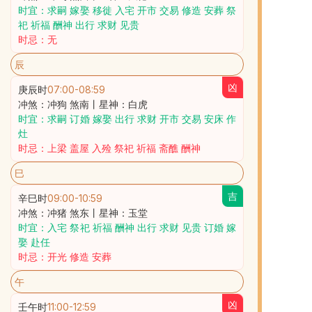
时宜：求嗣 嫁娶 移徙 入宅 开市 交易 修造 安葬 祭
祀 祈福 酬神 出行 求财 见贵
时忌：无
辰
凶
庚辰时
07:00
-
08:59
冲煞：冲狗 煞南丨星神：白虎
时宜：求嗣 订婚 嫁娶 出行 求财 开市 交易 安床 作
灶
时忌：上梁 盖屋 入殓 祭祀 祈福 斋醮 酬神
巳
吉
辛巳时
09:00
-
10:59
冲煞：冲猪 煞东丨星神：玉堂
时宜：入宅 祭祀 祈福 酬神 出行 求财 见贵 订婚 嫁
娶 赴任
时忌：开光 修造 安葬
午
凶
壬午时
11:00
-
12:59