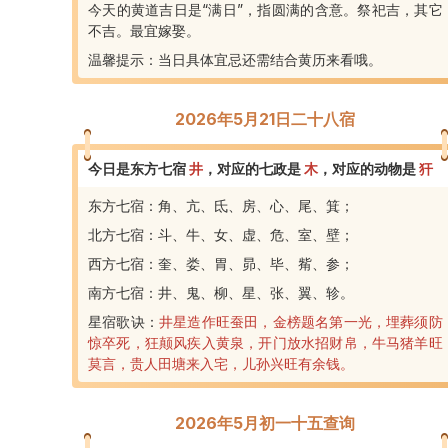
今天的黄道吉日是“满日”，指圆满的含意。祭祀吉，其它
不吉。最宜嫁娶。
温馨提示：当日具体宜忌还需结合黄历来看哦。
2026年5月21日二十八宿
今日是东方七宿
井
，
对应的七政是
木
，
对应的动物是
犴
东方七宿：角、亢、氐、房、心、尾、箕；
北方七宿：斗、牛、女、虚、危、室、壁；
西方七宿：奎、娄、胃、昴、毕、觜、参；
南方七宿：井、鬼、柳、星、张、翼、轸。
星宿歌诀：
井星造作旺蚕田，金榜题名第一光，埋葬须防
惊卒死，狂颠风疾入黄泉，开门放水招财帛，牛马猪羊旺
莫言，贵人田塘来入宅，儿孙兴旺有余钱。
2026年5月初一十五查询