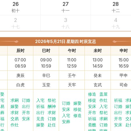
26
27
28
初十
十一
十二
2
3
4
十七
十八
十九
2026年5月21日 星期四 时辰宜忌
辰时
巳时
午时
未时
申时
0
07:00
09:00
11:00
13:00
15:00
9
08:59
10:59
12:59
14:59
16:59
庚辰
辛巳
壬午
癸未
甲申
白虎
玉堂
天牢
玄武
司命
嫁娶
修造
盖屋
入宅
求嗣
订婚
入宅
祭祀
移徙
作灶
祈福
求
订婚
嫁娶
交易
嫁娶
出行
祈福
酬神
安床
入宅
订婚
嫁
安床
移徙
安葬
求财
开市
出行
求财
开市
祭祀
出行
求
入宅
修造
祈福
交易
安床
见贵
订婚
祈福
求嗣
开市
交
安葬
出行
作灶
嫁娶
赴任
斋醮
订婚
安床
赴
见贵
嫁娶
安葬