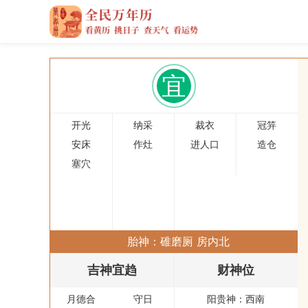
宜
开光
纳采
裁衣
冠笄
安床
作灶
进人口
造仓
塞穴
胎神：碓磨厕 房内北
吉神宜趋
财神位
月德合
守日
阳贵神：
西南