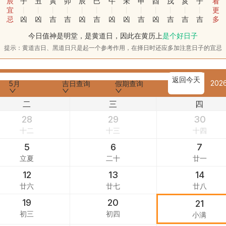
辰
子
丑
寅
卯
辰
巳
午
未
申
酉
戌
亥
子
看
宜
更
忌
凶
凶
吉
吉
凶
吉
凶
凶
吉
凶
吉
吉
吉
多
今日值神是明堂，是黄道日，因此在黄历上
是个好日子
提示：黄道吉日、黑道日只是起一个参考作用，在择日时还应多加注意日子的宜忌
返回今天
202
5月
吉日查询
假期查询
二
三
四
28
29
30
十二
十三
十四
5
6
7
立夏
二十
廿一
12
13
14
廿六
廿七
廿八
19
20
21
初三
初四
小满