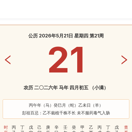
公历 2026年5月21日 星期四 第21周
21
农历 二〇二六年 马年 四月初五
（
小满
）
丙午年（马）癸巳月（蛇）乙未日（羊）
彭祖百忌：乙不栽植千株不长 未不服药毒气入肠
时
丙
丁
戊
己
庚
辛
壬
癸
甲
乙
丙
丁
戊
查