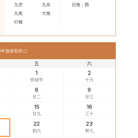
九空
九坎
日煞：西
九焦
大煞
行狠
6
年放假安排
五
六
1
2
劳动节
十六
8
9
廿二
廿三
15
16
廿九
三十
22
23
初六
初七