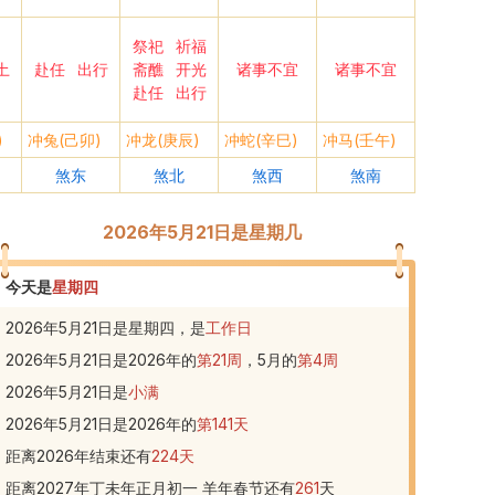
祭祀
祈福
土
赴任
出行
斋醮
开光
诸事不宜
诸事不宜
赴任
出行
)
冲兔(己卯)
冲龙(庚辰)
冲蛇(辛巳)
冲马(壬午)
煞东
煞北
煞西
煞南
2026年5月21日是星期几
今天是
星期四
2026年5月21日是星期四，是
工作日
2026年5月21日
是
2026
年的
第
21
周
，
5
月的
第
4
周
2026年5月21日
是
小满
2026年5月21日
是
2026
年的
第
141
天
距离2026年结束还有
224
天
距离2027年丁未年正月初一 羊年春节还有
261
天