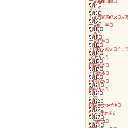
世界新闻自由日
5月4日
青年节
5月5日
马克思诞辰纪念日
立
5月8日
世界红十字日
5月10日
母亲节
5月11日
世界肥胖日
5月12日
全国防灾减灾日
护士
5月14日
玫瑰情人节
5月15日
国际家庭日
5月17日
全国助残日
5月19日
中国旅游日
5月20日
网络情人节
5月21日
小满
5月22日
国际生物多样性日
5月25日
525心理健康节
5月27日
上海解放日
5月29日