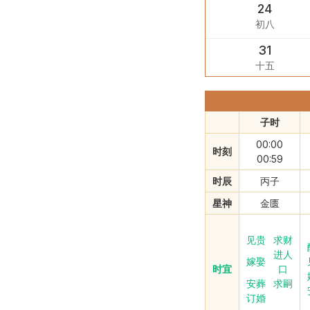
24
初八
31
十五
子时
00:00
时刻
00:59
时辰
丙子
星神
金匮
见贵
求财
进人
嫁娶
时宜
口
安葬
求嗣
订婚