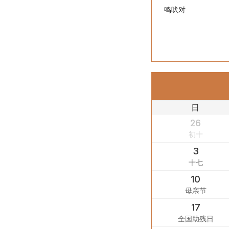
鸣吠对
日
26
初十
3
十七
10
母亲节
17
全国助残日