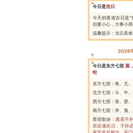
今日是
危
日
今天的黄道吉日是“
但要小心，大事小用
温馨提示：当日具体
202
今日是东方七宿
翼
蛇
东方七宿：角、亢、
北方七宿：斗、牛、
西方七宿：奎、娄、
南方七宿：井、鬼、
星宿歌诀：
翼星不
若还逢此日，子孙
家定是不相当，开门