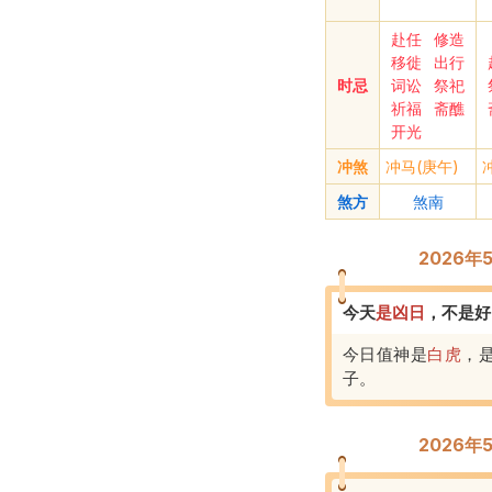
赴任
修造
移徙
出行
时忌
词讼
祭祀
祈福
斋醮
开光
冲煞
冲马(庚午)
煞方
煞南
2026
今天
是
凶
日
，
不是好
今日值神是
白虎
，
子
。
2026