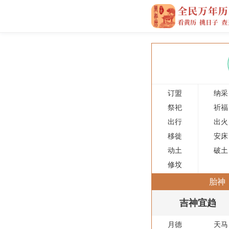
订盟
纳采
祭祀
祈福
出行
出火
移徙
安床
动土
破土
修坟
胎神
吉神宜趋
月德
天马