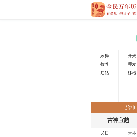
嫁娶
开光
牧养
理发
启钻
移柩
胎神
吉神宜趋
民日
天巫