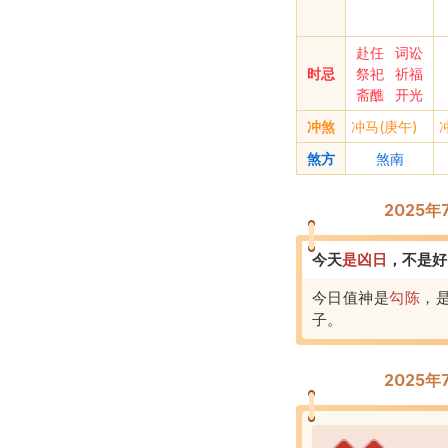
赴任
词讼
时忌
祭祀
祈福
斋醮
开光
冲煞
冲马(庚午)
煞方
煞南
2025
今天
是
凶
日
，
不是好
今日值神是
勾陈
，
子
。
2025