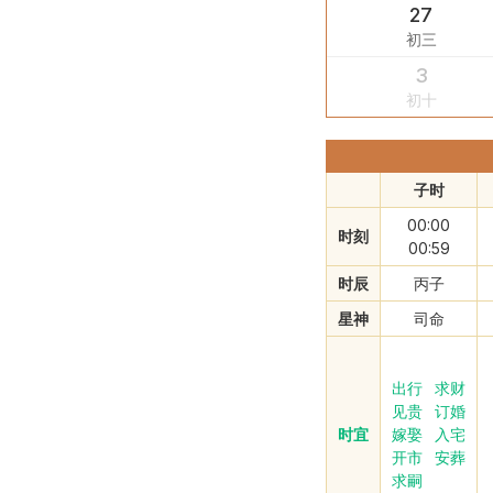
27
初三
3
初十
子时
00:00
时刻
00:59
时辰
丙子
星神
司命
出行
求财
见贵
订婚
时宜
嫁娶
入宅
开市
安葬
求嗣