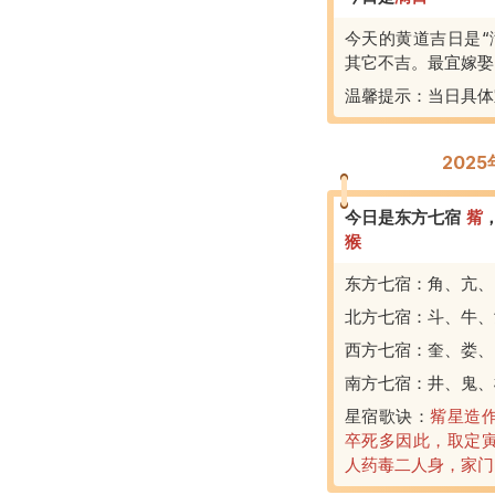
今天的黄道吉日是“
其它不吉。最宜嫁娶
温馨提示：当日具体
202
今日是东方七宿
觜
猴
东方七宿：角、亢、
北方七宿：斗、牛、
西方七宿：奎、娄、
南方七宿：井、鬼、
星宿歌诀：
觜星造
卒死多因此，取定
人药毒二人身，家门