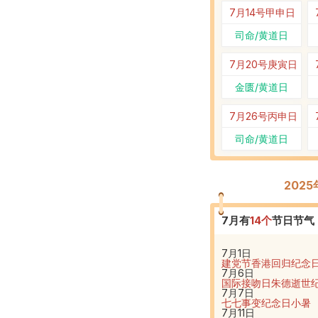
7月14号
甲申日
司命/黄道日
7月20号
庚寅日
金匮/黄道日
7月26号
丙申日
司命/黄道日
202
7
月有
14
个
节日节气
7月1日
建党节
香港回归纪念
7月6日
国际接吻日
朱德逝世
7月7日
七七事变纪念日
小暑
7月11日