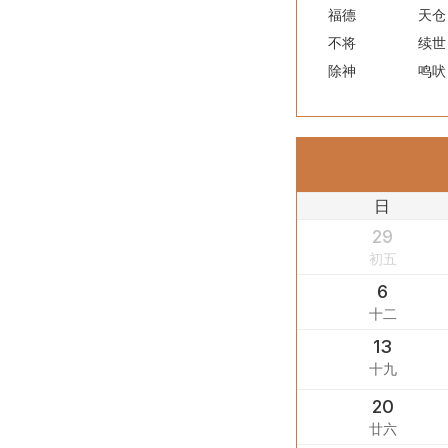
福德
天仓
不将
续世
除神
鸣吠
日
29
初五
6
十二
13
十九
20
廿六