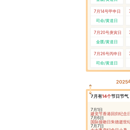
7月14号
甲申日
司命/黄道日
7月20号
庚寅日
金匮/黄道日
7月26号
丙申日
司命/黄道日
202
7
月有
14
个
节日节气
7月1日
建党节
香港回归纪念
7月6日
国际接吻日
朱德逝世
7月7日
七七事变纪念日
小暑