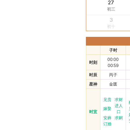
27
初三
3
初十
子时
00:00
时刻
00:59
时辰
丙子
星神
金匮
见贵
求财
进人
嫁娶
时宜
口
安葬
求嗣
订婚