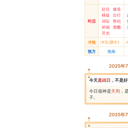
赴任
修造
移徙
出行
时忌
词讼
祭祀
祈福
斋醮
开光
冲煞
冲马(庚午)
煞方
煞南
2025
今天
是
凶
日
，
不是好
今日值神是
天刑
，
子
。
2025