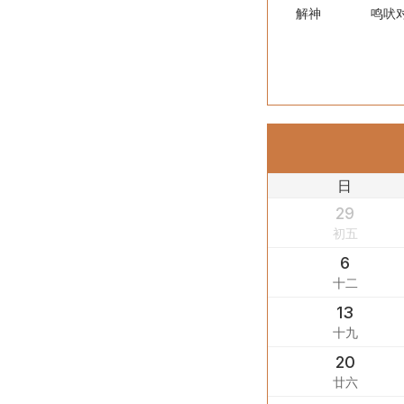
解神
鸣吠
日
29
初五
6
十二
13
十九
20
廿六