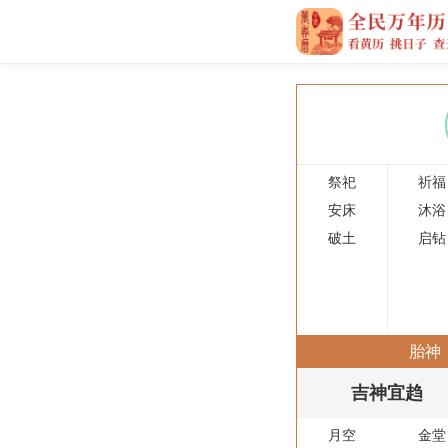
祭祀
祈福
安床
沐浴
破土
启钻
胎神
吉神宜趋
月空
金堂