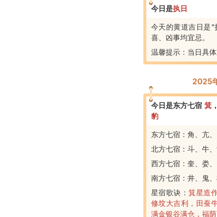
今日是
执
日
今天的黄道吉日是“
喜、凶事均宜忌。
温馨提示：当日具体
202
今日是东方七宿
箕
豹
东方七宿：角、亢、
北方七宿：斗、牛、
西方七宿：奎、娄、
南方七宿：井、鬼、
星宿歌诀：
箕星造
修坟大吉利，田蚕
满金银谷满仓，福荫