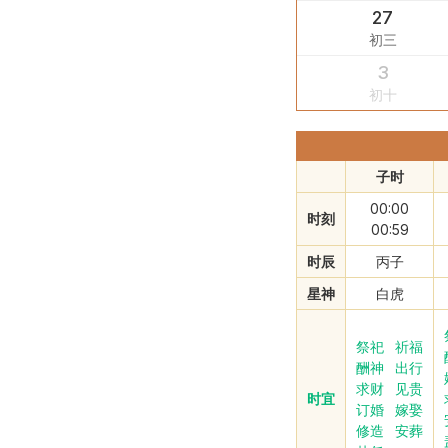
27
初三
3
初十
子时
00:00
时刻
00:59
时辰
丙子
星神
白虎
祭祀
祈福
酬神
出行
求财
见贵
时宜
订婚
嫁娶
修造
安葬