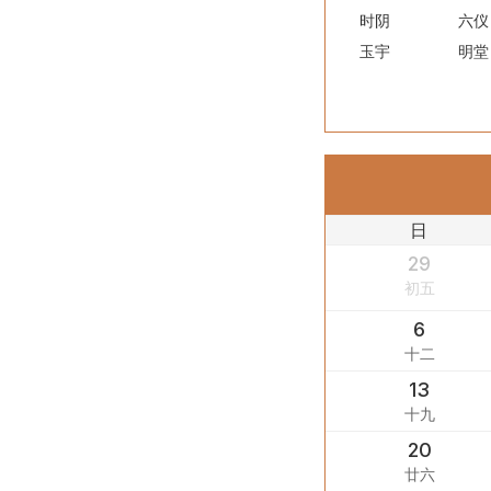
时阴
六仪
玉宇
明堂
日
29
初五
6
十二
13
十九
20
廿六