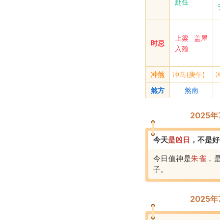
赴任
上梁
盖屋
时忌
入殓
冲煞
冲马(庚午)
煞方
煞南
2025
今天
是
凶
日
，
不是好
今日值神是
朱雀
，
子
。
2025