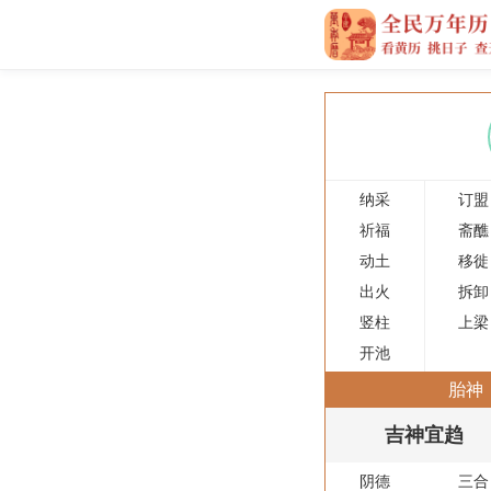
纳采
订盟
祈福
斋醮
动土
移徙
出火
拆卸
竖柱
上梁
开池
胎神
吉神宜趋
阴德
三合