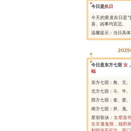
今日是
执
日
今天的黄道吉日是“
喜、凶事均宜忌。
温馨提示：当日具体
202
今日是东方七宿
女
蝠
东方七宿：角、亢、
北方七宿：斗、牛、
西方七宿：奎、娄、
南方七宿：井、鬼、
星宿歌诀：
女星造
生灾逢鬼怪，颠邪
利留连不可当，开门