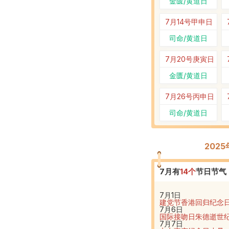
金匮/黄道日
7月14号
甲申日
司命/黄道日
7月20号
庚寅日
金匮/黄道日
7月26号
丙申日
司命/黄道日
202
7
月有
14
个
节日节气
7月1日
建党节
香港回归纪念
7月6日
国际接吻日
朱德逝世
7月7日