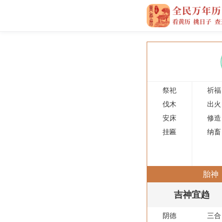
祭祀
祈福
伐木
出火
安床
修造
挂匾
纳畜
胎神
吉神宜趋
阴德
三合