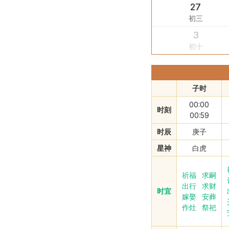
27
初三
3
初十
子时
00:00
时刻
00:59
时辰
庚子
星神
白虎
祈福
求嗣
出行
求财
时宜
嫁娶
安葬
作灶
祭祀