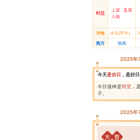
上梁
盖屋
时忌
入殓
冲煞
冲马(甲午)
煞方
煞南
2025
今天
是
吉
日
，
是好日
今日值神是
明堂
，
子
。
2025