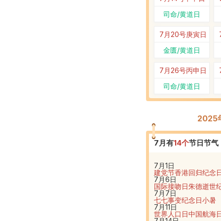
司命/黄道日
7月20号
庚寅日
金匮/黄道日
7月26号
丙申日
司命/黄道日
202
7
月有
14
个
节日节气
7月1日
建党节
香港回归纪念
7月6日
国际接吻日
朱德逝世
7月7日
七七事变纪念日
小暑
7月11日
世界人口日
中国航海
7月14日