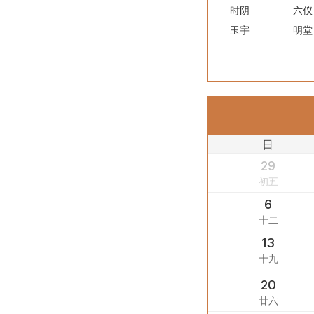
时阴
六仪
玉宇
明堂
日
29
初五
6
十二
13
十九
20
廿六