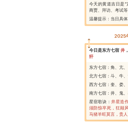
今天的黄道吉日是“
商贾、拜访、考试等
温馨提示：当日具体
202
今日是东方七宿
井
犴
东方七宿：角、亢、
北方七宿：斗、牛、
西方七宿：奎、娄、
南方七宿：井、鬼、
星宿歌诀：
井星造
须防惊卒死，狂颠
马猪羊旺莫言，贵人