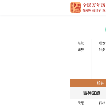
祭祀
理发
嫁娶
针灸
胎神
吉神宜趋
天恩
四相