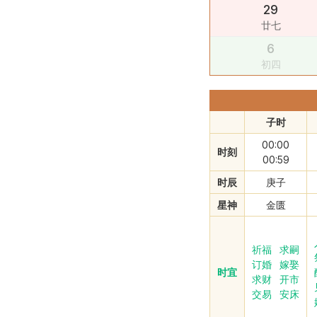
29
廿七
6
初四
子时
00:00
时刻
00:59
时辰
庚子
星神
金匮
祈福
求嗣
订婚
嫁娶
时宜
求财
开市
交易
安床