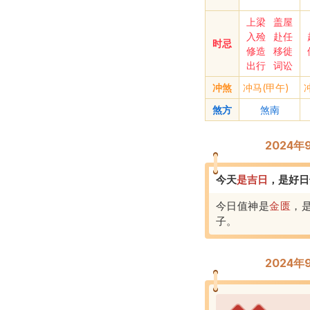
上梁
盖屋
入殓
赴任
时忌
修造
移徙
出行
词讼
冲煞
冲马(甲午)
煞方
煞南
2024
今天
是
吉
日
，
是好日
今日值神是
金匮
，
子
。
2024