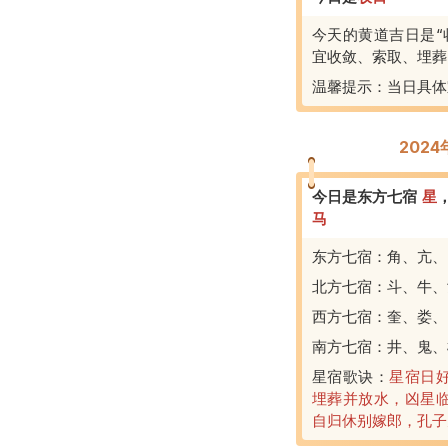
今天的黄道吉日是“
宜收敛、索取、埋葬
温馨提示：当日具体
202
今日是东方七宿
星
马
东方七宿：角、亢、
北方七宿：斗、牛、
西方七宿：奎、娄、
南方七宿：井、鬼、
星宿歌诀：
星宿日
埋葬并放水，凶星
自归休别嫁郎，孔子