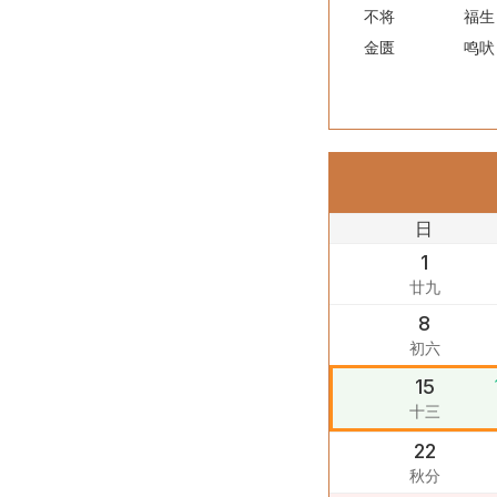
不将
福生
金匮
鸣吠
日
1
廿九
8
初六
15
十三
22
秋分