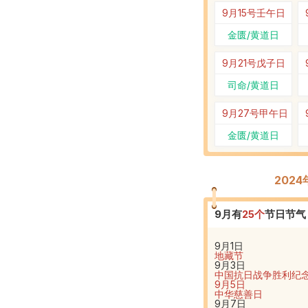
9月15号
壬午日
金匮/黄道日
9月21号
戊子日
司命/黄道日
9月27号
甲午日
金匮/黄道日
202
9
月有
25
个
节日节气
9月1日
地藏节
9月3日
中国抗日战争胜利纪
9月5日
中华慈善日
9月7日