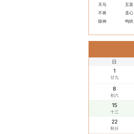
天马
五富
不将
圣心
除神
鸣吠
日
1
廿九
8
初六
15
十三
22
秋分