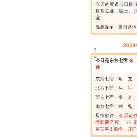
今天的黄道吉日是“
建基立业，破土、
宜
温馨提示：当日具体
202
今日是东方七宿
奎
狼
东方七宿：角、亢、
北方七宿：斗、牛、
西方七宿：奎、娄、
南方七宿：井、鬼、
星宿歌诀：
奎星造
埋葬阴卒死，当年
重官事主瘟惶，开门