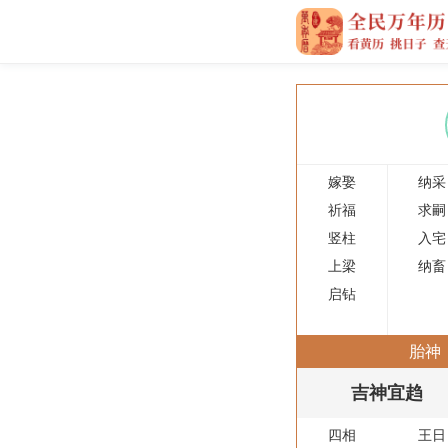
嫁娶
纳采
祈福
求嗣
竖柱
入宅
上梁
纳畜
启钻
胎神
吉神宜趋
四相
王日