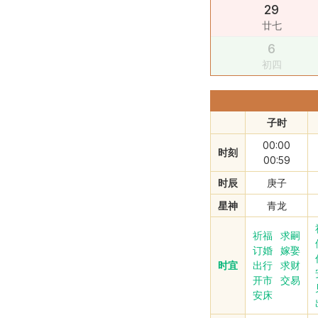
29
廿七
6
初四
子时
00:00
时刻
00:59
时辰
庚子
星神
青龙
祈福
求嗣
订婚
嫁娶
时宜
出行
求财
开市
交易
安床