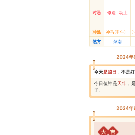
时忌
修造
动土
冲煞
冲马(甲午)
煞方
煞南
2024
今天
是
凶
日
，
不是好
今日值神是
天牢
，
子
。
2024