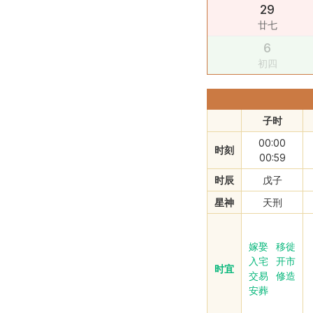
29
廿七
6
初四
子时
00:00
时刻
00:59
时辰
戊子
星神
天刑
嫁娶
移徙
入宅
开市
时宜
交易
修造
安葬