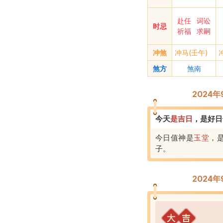
赴任
词讼
时忌
祈福
求嗣
冲煞
冲马(壬午)
煞方
煞南
2024
今天
是
吉
日
，
是好日
今日值神是
玉堂
，
子
。
2024