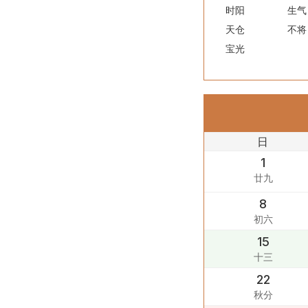
时阳
生气
天仓
不将
宝光
日
1
廿九
8
初六
15
十三
22
秋分