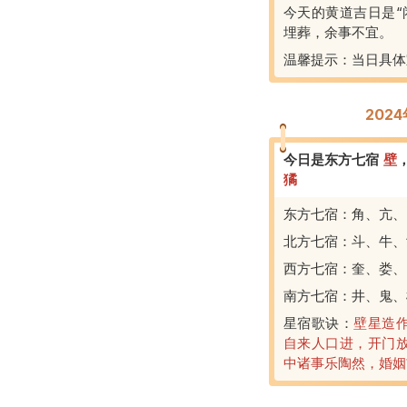
今天的黄道吉日是“
埋葬，余事不宜。
温馨提示：当日具体
202
今日是东方七宿
壁
獝
东方七宿：角、亢、
北方七宿：斗、牛、
西方七宿：奎、娄、
南方七宿：井、鬼、
星宿歌诀：
壁星造
自来人口进，开门
中诸事乐陶然，婚姻