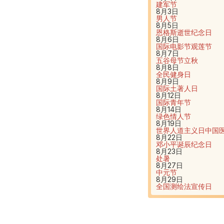
建军节
8月3日
男人节
8月5日
恩格斯逝世纪念日
8月6日
国际电影节
观莲节
8月7日
五谷母节
立秋
8月8日
全民健身日
8月9日
国际土著人日
8月12日
国际青年节
8月14日
绿色情人节
8月19日
世界人道主义日
中国
8月22日
邓小平诞辰纪念日
8月23日
处暑
8月27日
中元节
8月29日
全国测绘法宣传日