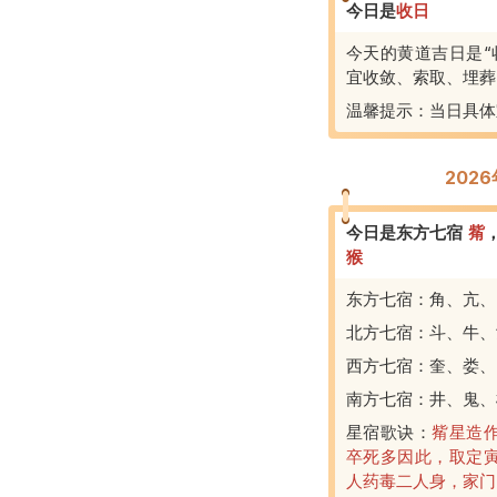
今日是
收
日
今天的黄道吉日是“
宜收敛、索取、埋葬
温馨提示：当日具体
202
今日是东方七宿
觜
猴
东方七宿：角、亢、
北方七宿：斗、牛、
西方七宿：奎、娄、
南方七宿：井、鬼、
星宿歌诀：
觜星造
卒死多因此，取定
人药毒二人身，家门