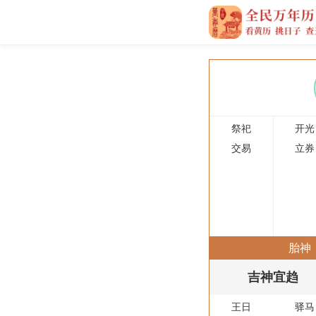
祭祀
开光
交易
立券
胎神
吉神宜趋
王日
驿马