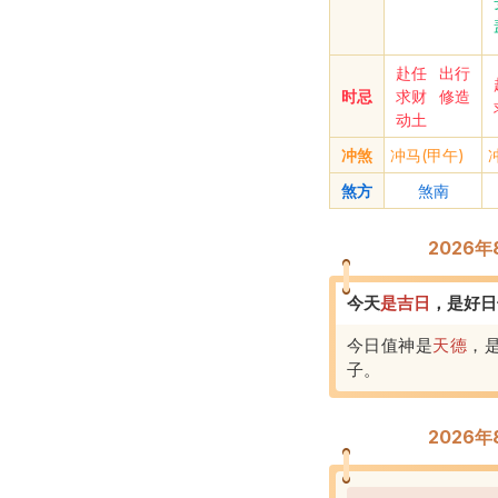
赴任
出行
时忌
求财
修造
动土
冲煞
冲马(甲午)
煞方
煞南
2026
今天
是
吉
日
，
是好日
今日值神是
天德
，
子
。
2026