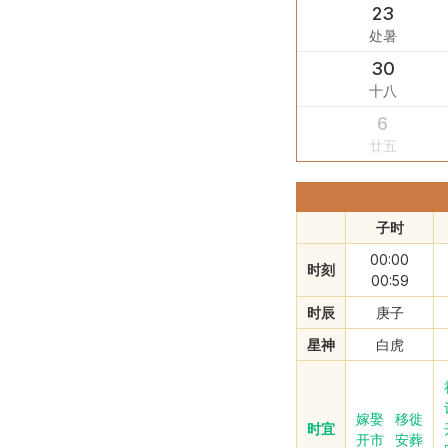
23
处暑
30
十八
6
廿五
子时
00:00
时刻
00:59
时辰
庚子
星神
白虎
嫁娶
移徙
时宜
开市
安葬