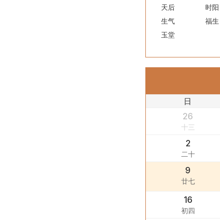
天后
时阳
生气
福生
玉堂
日
26
十三
2
二十
9
廿七
16
初四