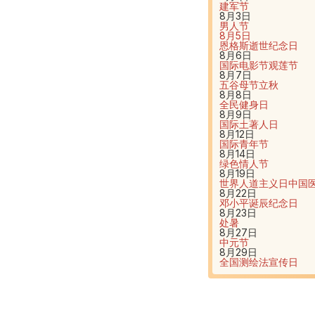
建军节
8月3日
男人节
8月5日
恩格斯逝世纪念日
8月6日
国际电影节
观莲节
8月7日
五谷母节
立秋
8月8日
全民健身日
8月9日
国际土著人日
8月12日
国际青年节
8月14日
绿色情人节
8月19日
世界人道主义日
中国
8月22日
邓小平诞辰纪念日
8月23日
处暑
8月27日
中元节
8月29日
全国测绘法宣传日