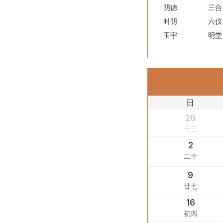
阴德
三合
时阴
六仪
玉宇
明堂
日
26
十三
2
二十
9
廿七
16
初四