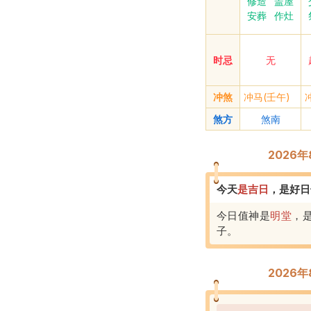
修造
盖屋
安葬
作灶
时忌
无
冲煞
冲马(壬午)
煞方
煞南
2026
今天
是
吉
日
，
是好日
今日值神是
明堂
，
子
。
2026