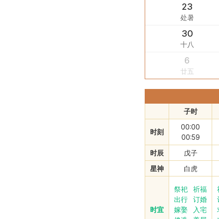
23
处暑
30
十八
6
廿五
子时
00:00
时刻
00:59
时辰
戊子
星神
白虎
祭祀
祈福
出行
订婚
时宜
嫁娶
入宅