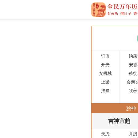
订盟
纳采
开光
安香
安机械
移徙
上梁
会亲
挂匾
牧养
胎神
吉神宜趋
天恩
月恩