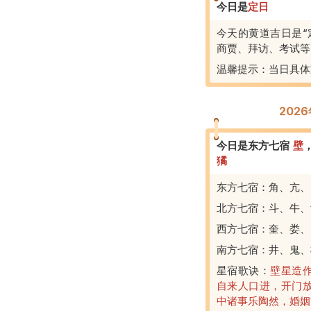
今日是
定
日
今天的黄道吉日是“
商贾、拜访、考试等
温馨提示：当日具体
202
今日是东方七宿
壁
獝
东方七宿：角、亢、
北方七宿：斗、牛、
西方七宿：奎、娄、
南方七宿：井、鬼、
星宿歌诀：
壁星造
自来人口进，开门
中诸事乐陶然，婚姻