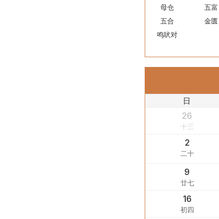
母仓
五富
五合
金匮
鸣吠对
日
26
十三
2
二十
9
廿七
16
初四