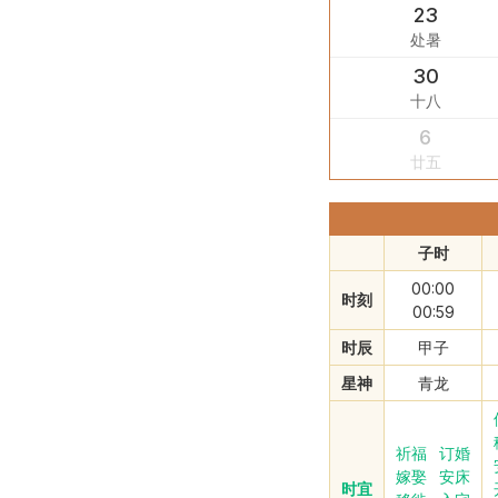
23
处暑
30
十八
6
廿五
子时
00:00
时刻
00:59
时辰
甲子
星神
青龙
祈福
订婚
嫁娶
安床
时宜