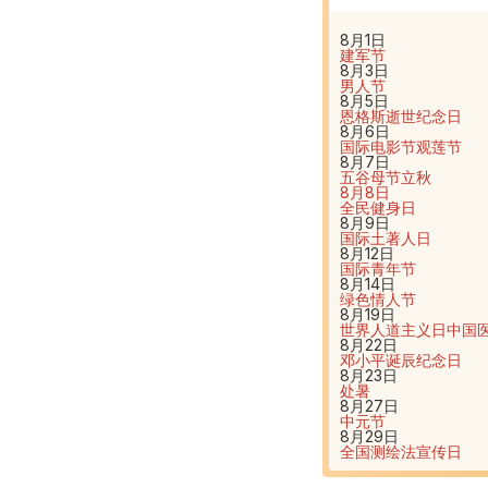
8月1日
建军节
8月3日
男人节
8月5日
恩格斯逝世纪念日
8月6日
国际电影节
观莲节
8月7日
五谷母节
立秋
8月8日
全民健身日
8月9日
国际土著人日
8月12日
国际青年节
8月14日
绿色情人节
8月19日
世界人道主义日
中国
8月22日
邓小平诞辰纪念日
8月23日
处暑
8月27日
中元节
8月29日
全国测绘法宣传日