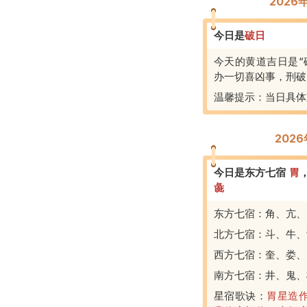
202
今日是
破
日
今天的黄道吉日是“
办一切喜凶事，刑破
温馨提示：当日具体
202
今日是东方七宿
胃
彘
东方七宿：角、亢、
北方七宿：斗、牛、
西方七宿：奎、娄、
南方七宿：井、鬼、
星宿歌诀：
胃星造