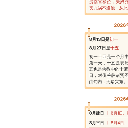
贵临官禄位，夫妇
灾九祸不逢他，从此
202
8月13日
是
初一
8月27日
是
十五
初一十五是一个月
第一天，十五是农
五也是佛教中的十斋
日，对佛菩萨诸贤
由旬内，无诸灾难。
202
8
月建日
8月1日、
8
月平日
8月4日、