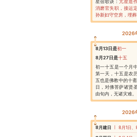
星宿歌诀：
亢星造
消磨官失职，接运
孙新妇守空房，埋葬
202
8月13日
是
初一
8月27日
是
十五
初一十五是一个月
第一天，十五是农
五也是佛教中的十斋
日，对佛菩萨诸贤
由旬内，无诸灾难。
202
8
月建日
8月1日、