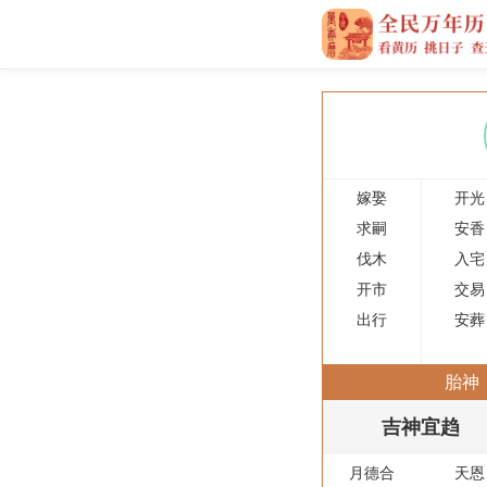
嫁娶
开光
求嗣
安香
伐木
入宅
开市
交易
出行
安葬
胎神
吉神宜趋
月德合
天恩