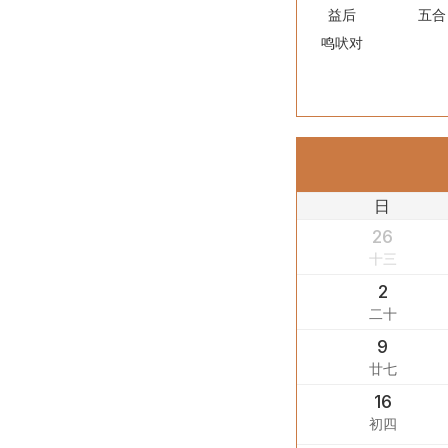
益后
五合
鸣吠对
日
26
十三
2
二十
9
廿七
16
初四