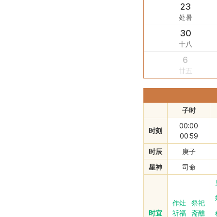
23
处暑
30
十八
6
廿五
子时
00:00
时刻
00:59
时辰
庚子
星神
司命
作灶
祭祀
时宜
祈福
斋醮