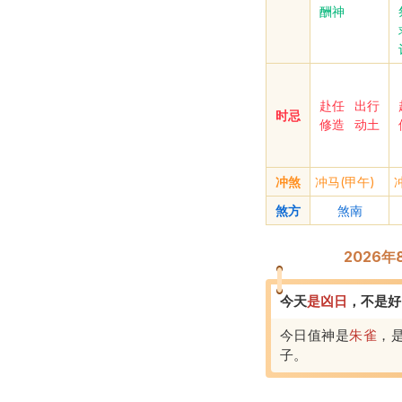
酬神
赴任
出行
时忌
修造
动土
冲煞
冲马(甲午)
煞方
煞南
2026
今天
是
凶
日
，
不是好
今日值神是
朱雀
，
子
。