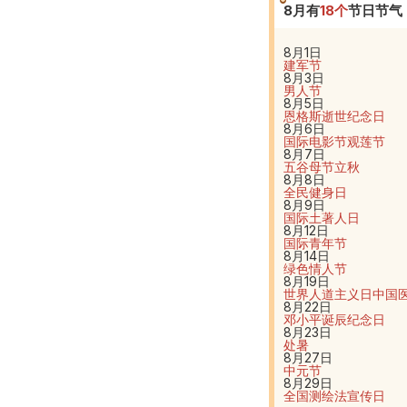
8
月有
18
个
节日节气
8月1日
建军节
8月3日
男人节
8月5日
恩格斯逝世纪念日
8月6日
国际电影节
观莲节
8月7日
五谷母节
立秋
8月8日
全民健身日
8月9日
国际土著人日
8月12日
国际青年节
8月14日
绿色情人节
8月19日
世界人道主义日
中国
8月22日
邓小平诞辰纪念日
8月23日
处暑
8月27日
中元节
8月29日
全国测绘法宣传日