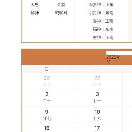
天恩
金堂
阳贵神：
正东
解神
鸣吠对
阴贵神：
东南
喜神：
正南
福神：
东南
财神：
正南
2026年
日
一
26
27
十三
十四
2
3
二十
廿一
9
10
廿七
廿八
16
17