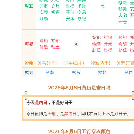
修造
时宜
开市
交易
出行
求财
无
移徙
安葬
祈福
开市
交易
入宅
订婚
安床
祭祀
开仓
祭祀
祈福
祭祀
造船
乘船
时忌
无
斋醮
开光
斋醮
修造
动土
赴任
出行
赴任
冲煞
冲马(甲午)
冲羊(乙未)
冲猴(丙申)
冲鸡(丁酉
煞方
煞南
煞东
煞北
煞西
2026年8月6日黄历是吉日吗
今天
是
凶
日
，
不是好日子
今日值神是
天刑
，是
黑道
日
，
因此在黄历上不是好日子
。
2026年8月6日五行穿衣颜色