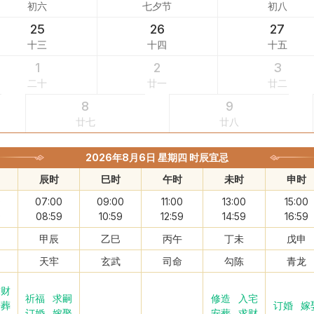
初六
七夕节
初八
25
26
27
十三
十四
十五
1
2
3
二十
廿一
廿二
8
9
廿七
廿八
2026年8月6日 星期四 时辰宜忌
辰时
巳时
午时
未时
申时
0
07:00
09:00
11:00
13:00
15:00
9
08:59
10:59
12:59
14:59
16:59
甲辰
乙巳
丙午
丁未
戊申
天牢
玄武
司命
勾陈
青龙
求财
祈福
求嗣
修造
入宅
安葬
订婚
嫁
订婚
嫁娶
安葬
求财