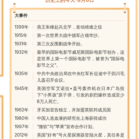
大事件
1399年
燕王朱棣起兵北平，发动靖难之役
1915年
第一次世界大战中德军占领华沙。
1931年
第三次反围剿战争开始。
1932年
最早的国际电影节威尼斯国际电影节创办，这
是世界上第一个国际电影节，被誉为“国际电
影节之父”。
1935年
中共中央政治局在中央红军长征途中于四川毛
儿盖召开会议。
1945年
美国空军艾诺拉•盖号轰炸机在日本广岛投
下“小男孩”原子弹，引发的剧烈爆炸造成至少
8万人死亡。
1962年
牙买加宣告独立，并加盟英联邦成员国
1980年
中国人造血液的研究在上海获得成功
1997年
“微软”与“苹果”宣布合作计划。
2012年
美国“好奇”号火星探测器登陆火星，其任务是