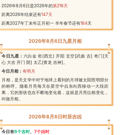
2026年8月6日
是
2026
年的
第
218
天
距离2026年结束还有
147
天
距离2027年丁未年正月初一 羊年春节还有
184
天
2026年8月6日九星月相
今日九星：
六白金 乾(西北) 开阳 玄空[武曲 吉] 奇门[天
心 大吉 开门 阴] 太乙[青龙 吉神]
。
今日月相：
有明月
月相，是天文学中对于地球上看到的月球被太阳照明部分
的称呼。随着月亮每天在星空中自东向西移动一大段距
离，它的形状也在不断地变化着，这就是月亮位相变化，
叫做月相。
2026年8月6日时辰吉凶
今日有
6
个吉时
、
7
个凶时