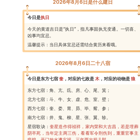
2026年8月6日是什么建日
今日是
执
日
今天的黄道吉日是“执日”，指凡事固执无变通。一切喜、
凶事均宜忌。
温馨提示：当日具体宜忌还需结合黄历来看哦。
2026年8月6日二十八宿
今日是东方七宿
奎
，
对应的七政是
木
，
对应的动物是
狼
东方七宿：角、亢、氐、房、心、尾、箕；
北方七宿：斗、牛、女、虚、危、室、壁；
西方七宿：奎、娄、胃、昴、毕、觜、参；
南方七宿：井、鬼、柳、星、张、翼、轸。
星宿歌诀：
奎星造作得祯祥，家内荣和大吉昌，若是埋葬
阴卒死，当年定主两三伤，看看军令刑伤到，重重官事主
瘟惶，开门放水遭灾祸，三年两次损儿郎。