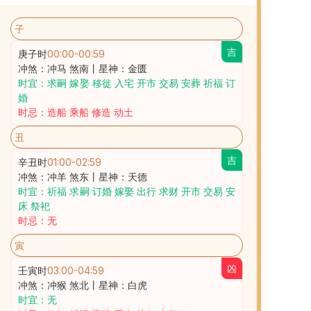
子
吉
庚子时
00:00
-
00:59
冲煞：冲马 煞南丨星神：金匮
时宜：求嗣 嫁娶 移徙 入宅 开市 交易 安葬 祈福 订
婚
时忌：造船 乘船 修造 动土
丑
吉
辛丑时
01:00
-
02:59
冲煞：冲羊 煞东丨星神：天德
时宜：祈福 求嗣 订婚 嫁娶 出行 求财 开市 交易 安
床 祭祀
时忌：无
寅
凶
壬寅时
03:00
-
04:59
冲煞：冲猴 煞北丨星神：白虎
时宜：无