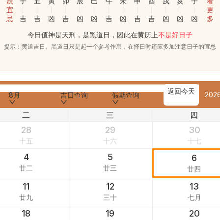
辰
子
丑
寅
卯
辰
巳
午
未
申
酉
戌
亥
子
看
宜
更
忌
吉
吉
凶
吉
凶
凶
吉
凶
吉
吉
凶
凶
凶
多
今日值神是天刑，是黑道日，因此在黄历上
不是好日子
提示：黄道吉日、黑道日只是起一个参考作用，在择日时还应多加注意日子的宜忌
返回今天
202
8月
吉日查询
假期查询
二
三
四
28
29
30
十五
十六
十七
4
5
6
廿二
廿三
廿四
11
12
13
廿九
三十
七月
18
19
20