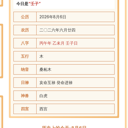
今日是
“
壬子
”
公历
2026年8月6日
农历
二〇二六
年
六
月
廿四
八字
丙午
年
乙未
月
壬子
日
五行
木
纳音
桑柘木
日禄
亥命互禄 癸命进禄
神兽
白虎
四宫
西
宫
历史上的今天-8月6日