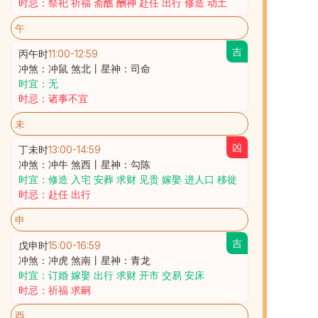
时忌：祭祀 祈福 斋醮 酬神 赴任 出行 修造 动土
午
吉
丙午时
11:00
-
12:59
冲煞：冲鼠 煞北丨星神：司命
时宜：无
时忌：诸事不宜
未
凶
丁未时
13:00
-
14:59
冲煞：冲牛 煞西丨星神：勾陈
时宜：修造 入宅 安葬 求财 见贵 嫁娶 进人口 移徙
时忌：赴任 出行
申
吉
戊申时
15:00
-
16:59
冲煞：冲虎 煞南丨星神：青龙
时宜：订婚 嫁娶 出行 求财 开市 交易 安床
时忌：祈福 求嗣
酉