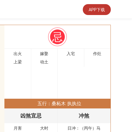
APP下载
忌
出火
嫁娶
入宅
作灶
上梁
动土
五行：桑柘木 执执位
凶煞宜忌
冲煞
月害
大时
日冲：（丙午）马