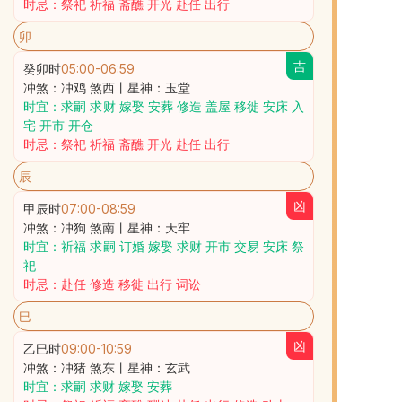
时忌：祭祀 祈福 斋醮 开光 赴任 出行
卯
吉
癸卯时
05:00
-
06:59
冲煞：冲鸡 煞西丨星神：玉堂
时宜：求嗣 求财 嫁娶 安葬 修造 盖屋 移徙 安床 入
宅 开市 开仓
时忌：祭祀 祈福 斋醮 开光 赴任 出行
辰
凶
甲辰时
07:00
-
08:59
冲煞：冲狗 煞南丨星神：天牢
时宜：祈福 求嗣 订婚 嫁娶 求财 开市 交易 安床 祭
祀
时忌：赴任 修造 移徙 出行 词讼
巳
凶
乙巳时
09:00
-
10:59
冲煞：冲猪 煞东丨星神：玄武
时宜：求嗣 求财 嫁娶 安葬