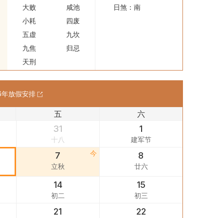
大败
咸池
日煞：南
小耗
四废
五虚
九坎
九焦
归忌
天刑
6
年放假安排
五
六
31
1
十八
建军节
7
8
立秋
廿六
14
15
初二
初三
21
22