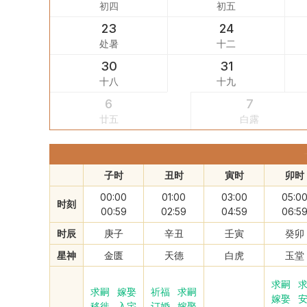
初四
初五
23
24
处暑
十二
30
31
十八
十九
6
7
廿五
白露
子时
丑时
寅时
卯时
00:00
01:00
03:00
05:0
时刻
00:59
02:59
04:59
06:5
时辰
庚子
辛丑
壬寅
癸卯
星神
金匮
天德
白虎
玉堂
求嗣
求嗣
嫁娶
祈福
求嗣
嫁娶
移徙
入宅
订婚
嫁娶