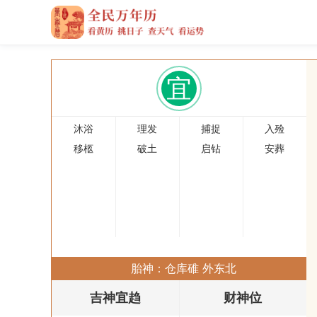
宜
沐浴
理发
捕捉
入殓
移柩
破土
启钻
安葬
胎神：仓库碓 外东北
吉神宜趋
财神位