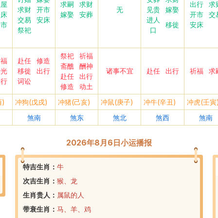
盖屋
求嗣
求财
出行
求
求财
开市
无
见贵
嫁娶
安床
嫁娶
安葬
开市
交
交易
安床
进人
开市
安床
移徙
祭祀
口
祭祀
祈福
祈福
赴任
修造
斋醮
酬神
开光
移徙
出行
诸事不宜
赴任
出行
祈福
求
赴任
出行
出行
词讼
修造
动土
)
冲狗(戊戌)
冲猪(己亥)
冲鼠(庚子)
冲牛(辛丑)
冲虎(壬寅
煞南
煞东
煞北
煞西
煞南
2026年8月6日小运播报
特吉生肖：
牛
次吉生肖：
猴、龙
生肖贵人：
属鼠的人
带衰生肖：
马、羊、鸡