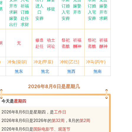
财
开市
祈福
进人
订婚
嫁娶
订婚
嫁娶
易
移徙
求嗣
订婚
口
入宅
开市
入宅
开市
嫁娶
赴任
安葬
安葬
安葬
求嗣
出行
求财
修造
动土
祭祀
祈福
祭祀
祈福
嗣
无
赴任
词讼
斋醮
酬神
斋醮
酬神
)
冲兔(癸卯)
冲龙(甲辰)
冲蛇(乙巳)
冲马(丙午)
煞东
煞北
煞西
煞南
2026年8月6日是星期几
今天是
星期四
2026年8月6日是星期四，是
工作日
2026年8月6日
是
2026
年的
第
32
周
，
8
月的
第
2
周
2026年8月6日
是
国际电影节、观莲节