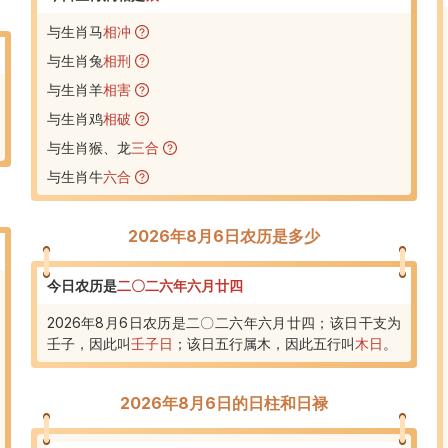
与生肖马
相冲
与生肖兔
相刑
与生肖羊
相害
与生肖鸡
相破
与生肖猴、龙
三合
与生肖牛
六合
2026年8月6日农历是多少
今日农历是
二〇二六年六月廿四
2026年8月6日农历是二〇二六年六月廿四；该日干支为
壬子，因此叫
壬子日
；
该日五行属木
，
因此五行叫
木日
。
2026年8月6日
的日柱和日禄