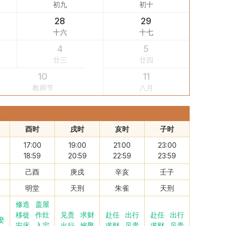
初九
初十
28
29
十六
十七
4
5
廿三
廿四
10
11
教师节
八月
酉时
戌时
亥时
子时
17:00
19:00
21:00
23:00
18:59
20:59
22:59
23:59
己酉
庚戌
辛亥
壬子
明堂
天刑
朱雀
天刑
修造
盖屋
移徙
作灶
见贵
求财
赴任
出行
赴任
出行
娶
安床
入宅
出行
嫁娶
求财
见贵
求财
见贵