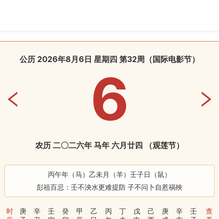
公历 2026年8月6日 星期四 第32周
（
国际电影节
）
6
农历 二〇二六年 马年 六月廿四
（
观莲节
）
丙午年（马）乙未月（羊）壬子日（鼠）
彭祖百忌：壬不泱水更难提防 子不问卜自惹祸殃
时
庚
辛
壬
癸
甲
乙
丙
丁
戊
己
庚
辛
壬
查