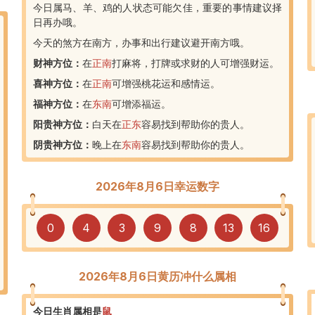
今日属马、羊、鸡的人状态可能欠佳，重要的事情建议择
日再办哦。
今天的煞方在南方，办事和出行建议避开南方哦。
财神方位：
在
正南
打麻将，打牌或求财的人可增强财运。
喜神方位：
在
正南
可增强桃花运和感情运。
福神方位：
在
东南
可增添福运。
阳贵神方位：
白天在
正东
容易找到帮助你的贵人。
阴贵神方位：
晚上在
东南
容易找到帮助你的贵人。
2026年8月6日幸运数字
0
4
3
9
8
13
16
2026年8月6日黄历冲什么属相
今日生肖属相是
鼠