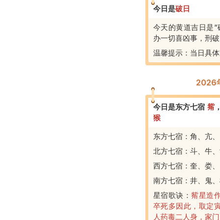
今日是
破
日
今天的黄道吉日是“
办一切喜凶事，刑破
温馨提示：当日具体
202
今日是东方七宿
觜
猴
东方七宿：角、亢、
北方七宿：斗、牛、
西方七宿：奎、娄、
南方七宿：井、鬼、
星宿歌诀：
觜星造
卒死多因此，取定
人药毒二人身，家门