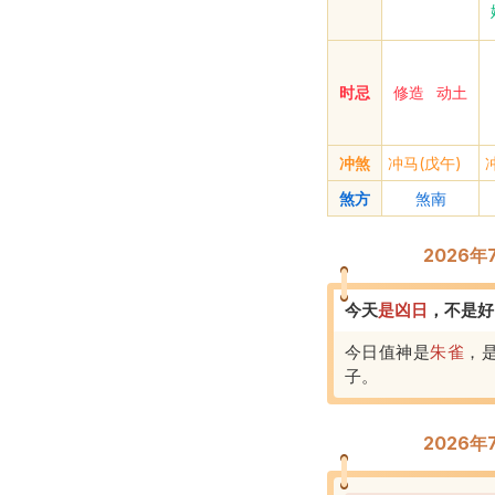
时忌
修造
动土
冲煞
冲马(戊午)
煞方
煞南
2026
今天
是
凶
日
，
不是好
今日值神是
朱雀
，
子
。
2026