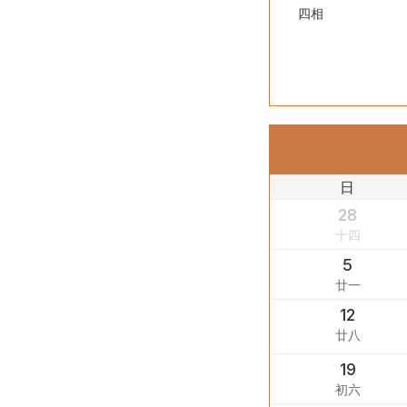
四相
日
28
十四
5
廿一
12
廿八
19
初六