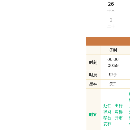
26
十三
2
二十
子时
00:00
时刻
00:59
时辰
甲子
星神
天刑
赴任
出行
求财
嫁娶
时宜
移徙
开市
安葬