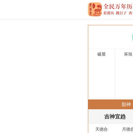
破屋
坏垣
胎神
吉神宜趋
天德合
月德