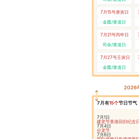
7月15号
庚寅日
金匮/黄道日
7月21号
丙申日
司命/黄道日
7月27号
壬寅日
金匮/黄道日
202
7
月有
15
个
节日节气
7月1日
建党节
香港回归纪念
7月4日
分龙节
7月6日
国际接吻日
朱德逝世