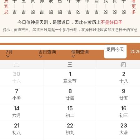
辰
子
丑
寅
卯
辰
巳
午
未
申
酉
戌
亥
子
看
宜
更
忌
吉
吉
凶
吉
凶
凶
吉
凶
吉
吉
凶
凶
凶
多
今日值神是天刑，是黑道日，因此在黄历上
不是好日子
提示：黄道吉日、黑道日只是起一个参考作用，在择日时还应多加注意日子的宜忌
返回今天
202
7月
吉日查询
假期查询
二
三
四
30
1
2
十六
建党节
十八
7
8
9
小暑
廿四
廿五
14
15
16
六月
初二
初三
21
22
23
初八
初九
大暑