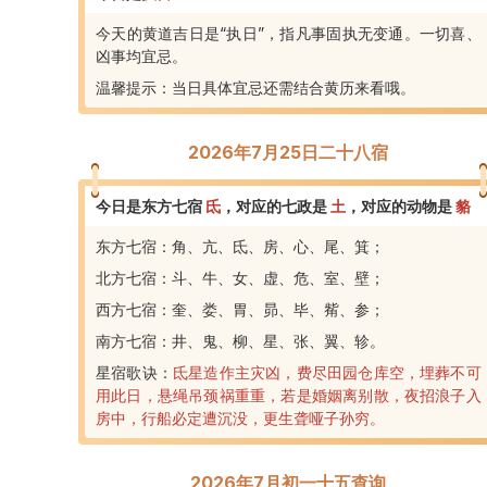
今天的黄道吉日是“执日”，指凡事固执无变通。一切喜、
凶事均宜忌。
温馨提示：当日具体宜忌还需结合黄历来看哦。
2026年7月25日二十八宿
今日是东方七宿
氐
，
对应的七政是
土
，
对应的动物是
貉
东方七宿：角、亢、氐、房、心、尾、箕；
北方七宿：斗、牛、女、虚、危、室、壁；
西方七宿：奎、娄、胃、昴、毕、觜、参；
南方七宿：井、鬼、柳、星、张、翼、轸。
星宿歌诀：
氐星造作主灾凶，费尽田园仓库空，埋葬不可
用此日，悬绳吊颈祸重重，若是婚姻离别散，夜招浪子入
房中，行船必定遭沉没，更生聋哑子孙穷。
2026年7月初一十五查询