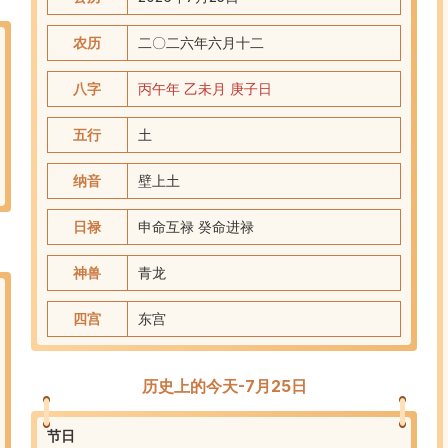
农历
二〇二六
年
六
月
十二
八字
丙午
年
乙未
月
庚子
日
五行
土
纳音
壁上土
日禄
申命互禄 癸命进禄
神兽
青龙
四宫
东
宫
历史上的今天-7月25日
节日