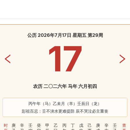
公历 2026年7月17日 星期五 第29周
17
农历 二〇二六年 马年 六月初四
丙午年（马）乙未月（羊）壬辰日（龙）
彭祖百忌：壬不泱水更难提防 辰不哭泣必主重丧
时
庚
辛
壬
癸
甲
乙
丙
丁
戊
己
庚
辛
壬
查