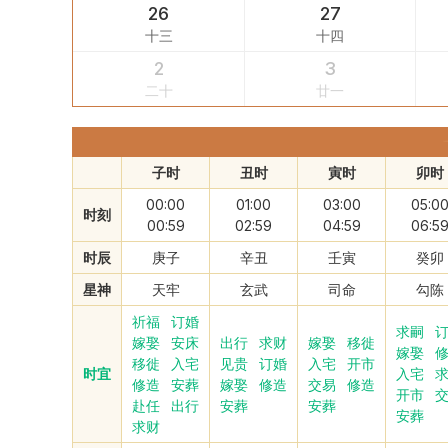
26
27
十三
十四
2
3
二十
廿一
子时
丑时
寅时
卯时
00:00
01:00
03:00
05:0
时刻
00:59
02:59
04:59
06:5
时辰
庚子
辛丑
壬寅
癸卯
星神
天牢
玄武
司命
勾陈
祈福
订婚
求嗣
嫁娶
安床
出行
求财
嫁娶
移徙
嫁娶
移徙
入宅
见贵
订婚
入宅
开市
时宜
入宅
修造
安葬
嫁娶
修造
交易
修造
开市
赴任
出行
安葬
安葬
安葬
求财