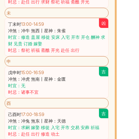
时忌：赴任 出行 求财 祭祀 祈福 斋醮 开光
未
凶
丁未时
13:00
-
14:59
冲煞：冲牛 煞西丨星神：朱雀
时宜：修造 盖屋 移徙 安床 入宅 开市 开仓 酬神 求
财 见贵 订婚 嫁娶
时忌：祭祀 祈福 斋醮 开光 赴任 出行
申
吉
戊申时
15:00
-
16:59
冲煞：冲虎 煞南丨星神：金匮
时宜：无
时忌：诸事不宜
酉
吉
己酉时
17:00
-
18:59
冲煞：冲兔 煞东丨星神：天德
时宜：求嗣 嫁娶 移徙 入宅 开市 交易 安葬 祈福
时忌：赴任 出行 修造 动土