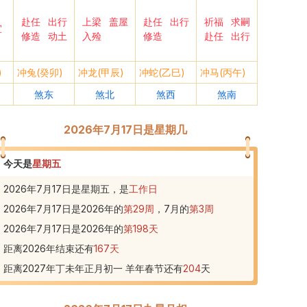
赴任
出行
上梁
盖屋
赴任
出行
祈福
求嗣
宜
修造
动土
入殓
修造
赴任
出行
)
冲兔(癸卯)
冲龙(甲辰)
冲蛇(乙巳)
冲马(丙午)
煞东
煞北
煞西
煞南
2026年7月17日是星期几
今天是
星期五
2026年7月17日是星期五，是
工作日
2026年7月17日
是
2026
年的
第
29
周
，
7
月的
第
3
周
2026年7月17日
是
2026
年的
第
198
天
距离2026年结束还有
167
天
距离2027年丁未年正月初一 羊年春节还有
204
天