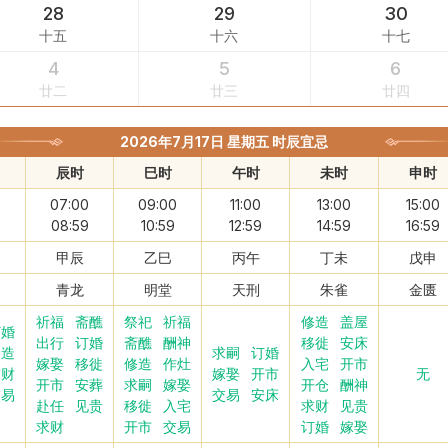
28
29
30
十五
十六
十七
4
5
6
廿二
廿三
廿四
2026年7月17日 星期五 时辰宜忌
辰时
巳时
午时
未时
申时
0
07:00
09:00
11:00
13:00
15:00
9
08:59
10:59
12:59
14:59
16:59
甲辰
乙巳
丙午
丁未
戊申
青龙
明堂
天刑
朱雀
金匮
祈福
斋醮
祭祀
祈福
修造
盖屋
订婚
出行
订婚
斋醮
酬神
移徙
安床
修造
求嗣
订婚
嫁娶
移徙
修造
作灶
入宅
开市
求财
嫁娶
开市
无
开市
安葬
求嗣
嫁娶
开仓
酬神
交易
交易
安床
赴任
见贵
移徙
入宅
求财
见贵
求财
开市
交易
订婚
嫁娶