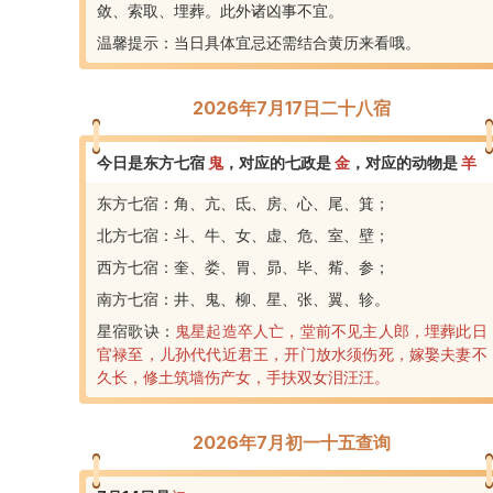
敛、索取、埋葬。此外诸凶事不宜。
温馨提示：当日具体宜忌还需结合黄历来看哦。
2026年7月17日二十八宿
今日是东方七宿
鬼
，
对应的七政是
金
，
对应的动物是
羊
东方七宿：角、亢、氐、房、心、尾、箕；
北方七宿：斗、牛、女、虚、危、室、壁；
西方七宿：奎、娄、胃、昴、毕、觜、参；
南方七宿：井、鬼、柳、星、张、翼、轸。
星宿歌诀：
鬼星起造卒人亡，堂前不见主人郎，埋葬此日
官禄至，儿孙代代近君王，开门放水须伤死，嫁娶夫妻不
久长，修土筑墙伤产女，手扶双女泪汪汪。
2026年7月初一十五查询