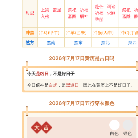
赴任
词讼
上梁
盖屋
祭祀
祈福
祭祀
时忌
祈福
求嗣
入殓
斋醮
酬神
斋醮
乘船
冲煞
冲马(甲午)
冲羊(乙未)
冲猴(丙申)
冲鸡(丁酉
煞方
煞南
煞东
煞北
煞西
2026年7月17日黄历是吉日吗
今天
是
凶
日
，
不是好日子
今日值神是
白虎
，是
黑道
日
，
因此在黄历上不是好日子
。
2026年7月17日五行穿衣颜色
白色
银色