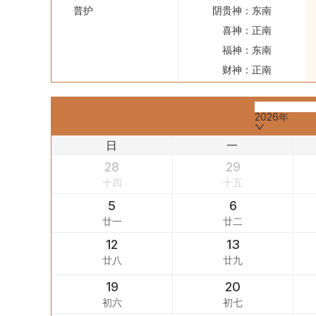
普护
阴贵神：
东南
喜神：
正南
福神：
东南
财神：
正南
2026年
日
一
28
29
十四
十五
5
6
廿一
廿二
12
13
廿八
廿九
19
20
初六
初七