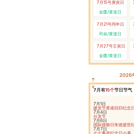
7月15号
庚寅日
金匮/黄道日
7月21号
丙申日
司命/黄道日
7月27号
壬寅日
金匮/黄道日
202
7
月有
15
个
节日节气
7月1日
建党节
香港回归纪念
7月4日
分龙节
7月6日
国际接吻日
朱德逝世
7月7日
七七事变纪念日
小暑