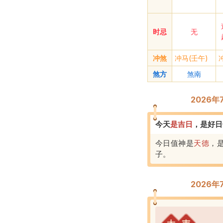
时忌
无
冲煞
冲马(壬午)
煞方
煞南
2026
今天
是
吉
日
，
是好日
今日值神是
天德
，
子
。
2026