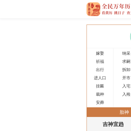
嫁娶
纳采
祈福
求嗣
出行
拆卸
进人口
开市
挂匾
入宅
栽种
入殓
安葬
胎神
吉神宜趋