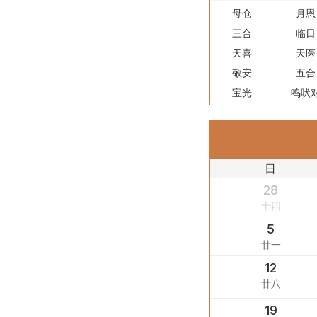
母仓
月恩
三合
临日
天喜
天医
敬安
五合
宝光
鸣吠
日
28
十四
5
廿一
12
廿八
19