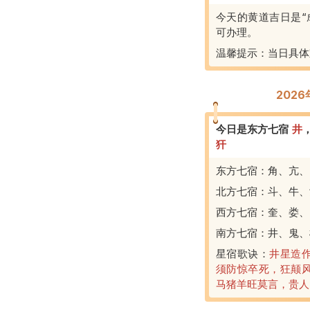
今天的黄道吉日是“
可办理。
温馨提示：当日具体
202
今日是东方七宿
井
犴
东方七宿：角、亢、
北方七宿：斗、牛、
西方七宿：奎、娄、
南方七宿：井、鬼、
星宿歌诀：
井星造
须防惊卒死，狂颠
马猪羊旺莫言，贵人