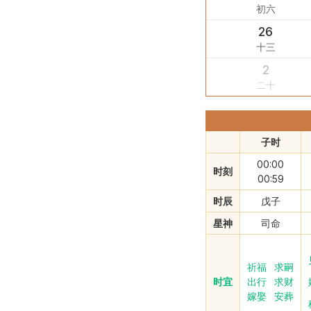
初六
26
十三
2
二十
子时
00:00
时刻
00:59
时辰
戊子
星神
司命
祈福
求嗣
时宜
出行
求财
嫁娶
安葬