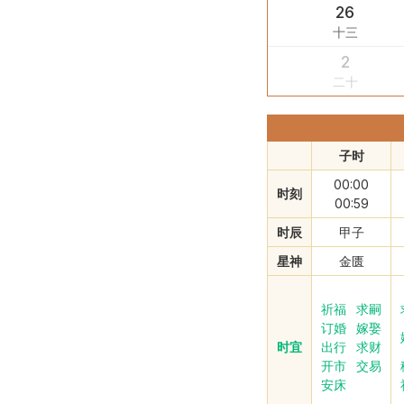
26
十三
2
二十
子时
00:00
时刻
00:59
时辰
甲子
星神
金匮
祈福
求嗣
订婚
嫁娶
时宜
出行
求财
开市
交易
安床