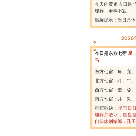
今天的黄道吉日是“
埋葬，余事不宜。
温馨提示：当日具体
202
今日是东方七宿
星
马
东方七宿：角、亢、
北方七宿：斗、牛、
西方七宿：奎、娄、
南方七宿：井、鬼、
星宿歌诀：
星宿日
埋葬并放水，凶星
自归休别嫁郎，孔子