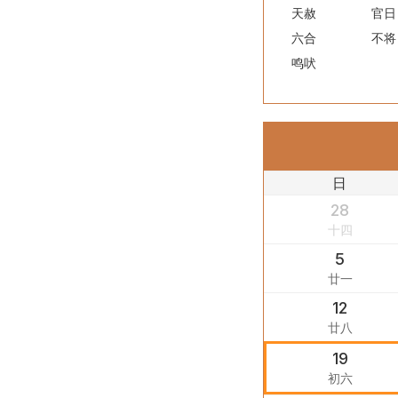
天赦
官日
六合
不将
鸣吠
日
28
十四
5
廿一
12
廿八
19
初六