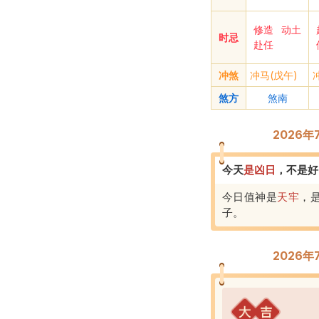
修造
动土
时忌
赴任
冲煞
冲马(戊午)
煞方
煞南
2026
今天
是
凶
日
，
不是好
今日值神是
天牢
，
子
。
2026