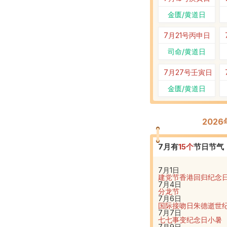
金匮/黄道日
7月21号
丙申日
司命/黄道日
7月27号
壬寅日
金匮/黄道日
202
7
月有
15
个
节日节气
7月1日
建党节
香港回归纪念
7月4日
分龙节
7月6日
国际接吻日
朱德逝世
7月7日
七七事变纪念日
小暑
7月9日