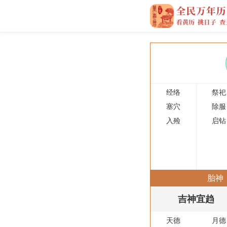
经络
祭祀
塞穴
除服
入殓
启钻
胎神
吉神宜趋
天德
月德